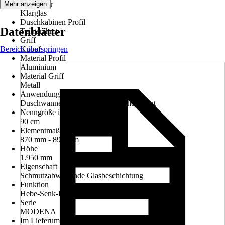
Glasdekor
Mehr anzeigen
Klarglas
Duschkabinen Profil
Datenblätter
Teilgerahmt
Griff
Bereich überspringen
Knopf
Material Profil
Aluminium
Material Griff
Metall
Anwendungsbereich
Duschwanne, Bodenebenes Duschelement
Nenngröße in cm
90 cm
Elementmaß
870 mm - 890 mm
Höhe
1.950 mm
Eigenschaft
Schmutzabweisende Glasbeschichtung
Funktion
Hebe-Senk-Funktion
Serie
MODENA
Im Lieferumfang enthalten