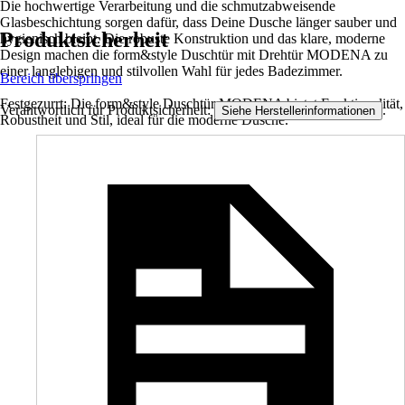
Die hochwertige Verarbeitung und die schmutzabweisende
Glasbeschichtung sorgen dafür, dass Deine Dusche länger sauber und
Produktsicherheit
hygienisch bleibt. Die robuste Konstruktion und das klare, moderne
Design machen die form&style Duschtür mit Drehtür MODENA zu
einer langlebigen und stilvollen Wahl für jedes Badezimmer.
Bereich überspringen
Festgezurrt: Die form&style Duschtür MODENA bietet Funktionalität,
Verantwortlich für Produktsicherheit:
.
Siehe Herstellerinformationen
Robustheit und Stil, ideal für die moderne Dusche.