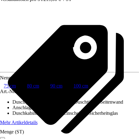
Nenngröße in cm
75 cm
80 cm
90 cm
100 cm
Art.-Nr.
10689721
Duschtyp
:
Duschtür in Nische, Duschtür für Seitenwand
Anschlagrichtung
:
Reversibel
Duschkabinenglas
:
6 mm Einscheiben-Sicherheitsglas
Mehr Artikeldetails
Menge (ST)