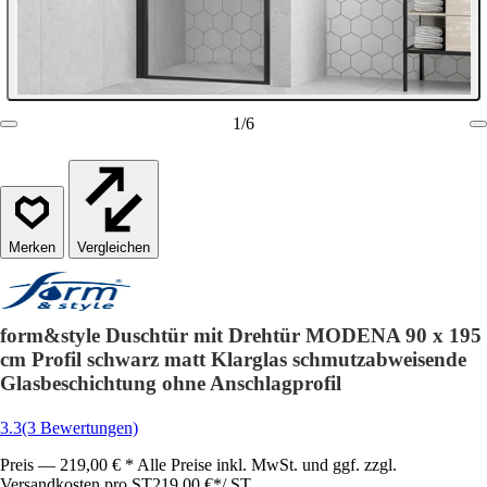
1
/
6
Vergleichen
form&style Duschtür mit Drehtür MODENA 90 x 195
cm Profil schwarz matt Klarglas schmutzabweisende
Glasbeschichtung ohne Anschlagprofil
3.3
(3 Bewertungen)
Preis — 219,00 € * Alle Preise inkl. MwSt. und ggf. zzgl.
Versandkosten pro ST
219,00 €
*
/
ST