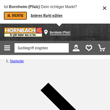
Ist
Bornheim (Pfalz)
Dein richtiger Markt?
JA, RICHTIG
Anderen Markt wählen
Bornheim (Pfalz)
Startseite