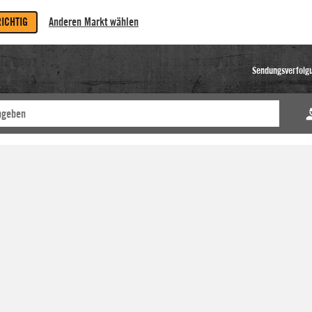
RICHTIG
Anderen Markt wählen
Sendungsverfolg