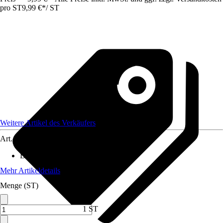
pro ST
9,99 €
*
/
ST
Weitere Artikel des Verkäufers
Art.-Nr.
12301079
Durchmesser Kulturtopf
:
12 cm
Mehr Artikeldetails
Menge (ST)
1 ST