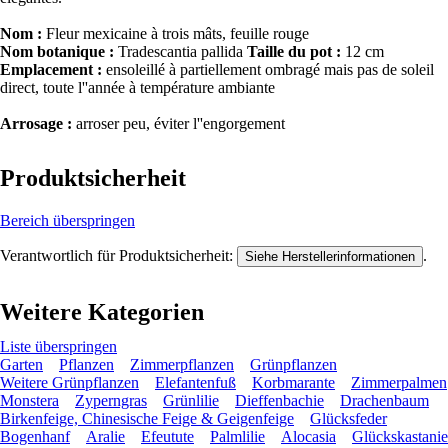
Nom :
Fleur mexicaine à trois mâts, feuille rouge
Nom botanique :
Tradescantia pallida
Taille du pot :
12 cm
Emplacement :
ensoleillé à partiellement ombragé mais pas de soleil
direct, toute l''année à température ambiante
Arrosage :
arroser peu, éviter l''engorgement
Produktsicherheit
Bereich überspringen
Verantwortlich für Produktsicherheit:
.
Siehe Herstellerinformationen
Weitere Kategorien
Liste überspringen
Garten
Pflanzen
Zimmerpflanzen
Grünpflanzen
Weitere Grünpflanzen
Elefantenfuß
Korbmarante
Zimmerpalmen
Monstera
Zyperngras
Grünlilie
Dieffenbachie
Drachenbaum
Birkenfeige, Chinesische Feige & Geigenfeige
Glücksfeder
Bogenhanf
Aralie
Efeutute
Palmlilie
Alocasia
Glückskastanie