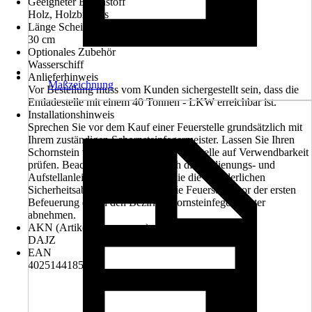
Geeigneter Brennstoff
Holz, Holzbriketts
Länge Scheitholz
30 cm
Optionales Zubehör
Wasserschiff
Anlieferhinweis
Maßzeichnung
Vor Bestellung muss vom Kunden sichergestellt sein, dass die
Entladestelle mit einem 40 Tonnen - LKW erreichbar ist.
Installationshinweis
Sprechen Sie vor dem Kauf einer Feuerstelle grundsätzlich mit
Ihrem zuständigen Schornsteinfegermeister. Lassen Sie Ihren
Schornstein vor dem Einbau der Feuerstelle auf Verwendbarkeit
prüfen. Beachten Sie grundsätzlich die Bedienungs- und
Aufstellanleitungen und wahren Sie die erforderlichen
Sicherheitsabstände. Lassen Sie die Feuerstelle vor der ersten
Befeuerung durch den Bezirksschornsteinfegermeister
abnehmen.
AKN (Artikelkurznummer)
DAJZ
EAN
4025144185938