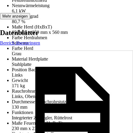
Festbrennstoffherd
Nennwärmeleistung
6,1 kW
Wirkungsgrad
Mehr anzeigen
80,7 %
Maße Herd (HxBxT)
Datenblätter
850 mm x 850 mm x 560 mm
Farbe Herdrahmen
Bereich überspringen
Schwarz
Farbe Herd
Grau
Material Herdplatte
Stahlplatte
Position Backraum
Links
Gewicht
171 kg
Rauchrohranschluss
Links, Oben
Durchmesser Rauchrohrstutzen
130 mm
Funktionen
Integrierter Zugregler, Rüttelrost
Maße Feuerraum (HxBxT)
230 mm x 230 mm x 430 mm