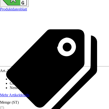
Produktdatenblatt
Art.-Nr.
12646571
Material Herdplatte
:
Stahlplatte
Gewicht
:
171 kg
Nennwärmeleistung
:
6,1 kW
Mehr Artikeldetails
Menge (ST)