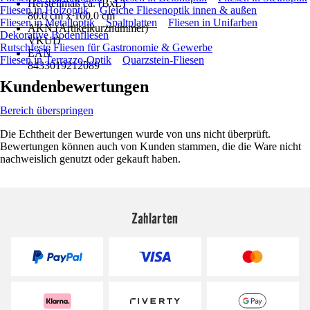
Herstellmaß ca. (BxL)
Fliesen in Holzoptik
Gleiche Fliesenoptik innen & außen
80.0 cm x 160.0 cm
Fliesen in Metalloptik
Spaltplatten
Fliesen in Unifarben
AKN (Artikelkurznummer)
Dekorative Bodenfliesen
VKUD
Rutschfeste Fliesen für Gastronomie & Gewerbe
EAN
Fliesen in Terrazzo-Optik
Quarzstein-Fliesen
8433019212089
Kundenbewertungen
Bereich überspringen
Die Echtheit der Bewertungen wurde von uns nicht überprüft.
Bewertungen können auch von Kunden stammen, die die Ware nicht
nachweislich genutzt oder gekauft haben.
Zahlarten