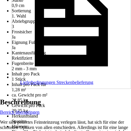
Stärke
0,9 cm
Sortierung
1. Wahl
Abriebgruppe/Tiefenverschleiß
3
Frostsicher
Ja
Eignung Fußbodenheizung
Ja
Kantenausführung
Rektifiziert
Fugenbreite
2 mm - 3 mm
Inhalt pro Pack
1 Stück
Lieferbedingungen Streckenbelieferung
Inhalt pro Pack für
1,28 m²
ca. Gewicht pro m²
22,85 kg
Beschreibung
Gewicht pro Pack
29,25 kg
Bereich überspringen
Herkunftsland
Spanien
Wer sich poliertes Feinsteinzeug verlegen lässt, hat sich für eine der
Hinweis
schönsten Optiken von allen entschieden. Allerdings ist für eine lange