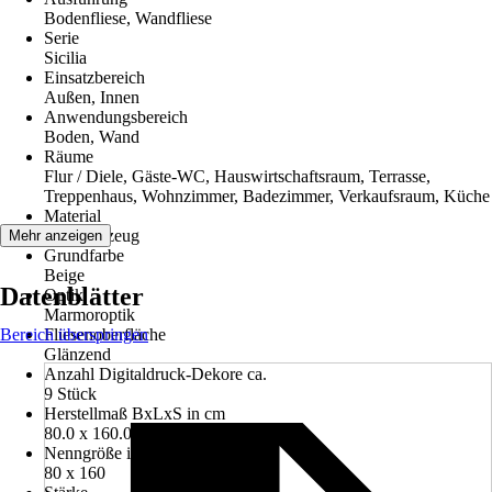
Bodenfliese, Wandfliese
Serie
Sicilia
Einsatzbereich
Außen, Innen
Anwendungsbereich
Boden, Wand
Räume
Flur / Diele, Gäste-WC, Hauswirtschaftsraum, Terrasse,
Treppenhaus, Wohnzimmer, Badezimmer, Verkaufsraum, Küche
Material
Feinsteinzeug
Mehr anzeigen
Grundfarbe
Beige
Datenblätter
Optik
Marmoroptik
Bereich überspringen
Fliesenoberfläche
Glänzend
Anzahl Digitaldruck-Dekore ca.
9 Stück
Herstellmaß BxLxS in cm
80.0 x 160.0 x 0.9 cm
Nenngröße in cm
80 x 160