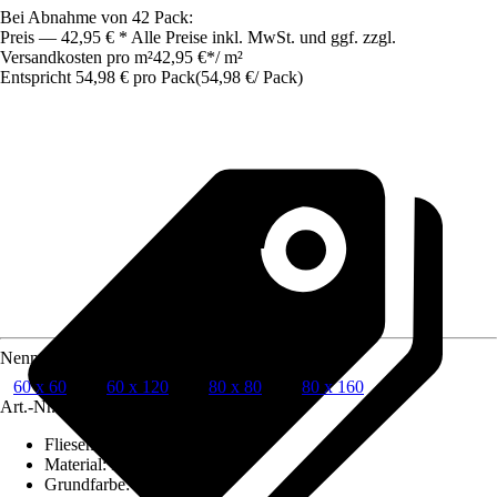
Bei Abnahme von 42 Pack:
Preis — 42,95 € * Alle Preise inkl. MwSt. und ggf. zzgl.
Versandkosten pro m²
42,95 €
*
/
m²
Entspricht 54,98 € pro Pack
(
54,98 €
/
Pack
)
Nenngröße in cm
60 x 60
60 x 120
80 x 80
80 x 160
Art.-Nr.
10232826
Fliesenoberfläche
:
Glänzend
Material
:
Feinsteinzeug
Grundfarbe
:
Beige