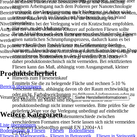
Diese Oberfläche ist technisch bedingt offenporig, sie wird aber
Freude an diesen Fliesen eine besondere Pflege und Behandlung
in einem Arbeitsgang nach dem Polieren per Nanotechnologie
notwendig.
versiegelt, eine Imprägnierung nach Verlegung ist daher nicht
Bereits während der Verlegung sollte die Oberfläche geschützt werden,
notwendig., Auch im Dusch und Nassbereich an der Wand
um unschöne Kratzer zu vermeiden. Für die Benutzung von
einsetzbar
Nivelliersystemen bei der Verlegung wird ein Kratzschutz empfohlen.
Hinweis zu den Maßangaben
Aufgrund der schnell sichtbaren Kratzer auf polierten Fliesen sollte
Beim Abkühlen nach dem Brennprozess durchlaufen die Fliesen
diese vor allem im Bodenbereich nicht mit Straßenschuhen begangen
einen natürlichen Schrumpfungsprozess, dadurch kann es bei
werden.
unterschiedlichen Produktionen zu Größenunterschieden
Da polierte Fliesen über nahezu keine Rutschhemmung verfügen,
kommen. Abweichungen von den auf dem Karton bzw. im Shop
sollten sie in Räumen mit der Anforderung rutschhemmende Beläge zu
angegebenen Nennmaßen zu den Herstellmaßen lassen sich
verwenden nicht im Bodenbereich verlegt werden. Z.B. Bäder
daher produktionstechnisch nicht vermeiden. Bei rektifizierten
Fliesen kann das Maß, abhängig vom Ausgangsmaß, kleiner
Produktsicherheit
sein als das Nennmaß.
Hinweis zum Flieseneinkauf
Ermitteln Sie die zu belegende Fläche und rechnen 5-10 %
Bereich überspringen
Verschnitt hinzu, abhängig davon ob der Raum rechtwinklig ist
oder nicht. Farbabweichungen zu früheren Lieferungen oder zu
Verantwortlich für Produktsicherheit:
.
Siehe Herstellerinformationen
den Mustern im Markt sind möglich und lassen sich
produktionsbedingt nicht immer vermeiden. Bitte prüfen Sie die
gelieferte Ware vor der Verlegung unbedingt auf einheitliche
Weitere Kategorien
Charge. Chargen- und Größenunterschiede zwischen
verschiedenen Formaten einer Serie lassen sich nicht vermeiden
Liste überspringen
Geeigneter Klebstofftyp gemäß EN 12004+A1
Bodenbeläge & Fliesen
Fliesen
Bodenfliesen
C2TES1
Fliesen in Marmoroptik
Fliesen in Betonoptik
Fliesen in Steinoptik