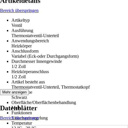
Artikeldetails
Bereich überspringen
Artikeltyp
Ventil
Ausführung
Thermostatventil-Unterteil
Anwendungsbereich
Heizkörper
Anschlussform
Variabel (Eck-oder Durchgangsform)
Durchmesser Innengewinde
1/2 Zoll
Heizkörperanschluss
1/2 Zoll
Artikel besteht aus
Thermostatventil-Unterteil, Thermostatkopf
Grundfarbe
Mehr anzeigen
Schwarz
Oberfläche/Oberflächenbehandlung
Datenblätter
Matt
Funktionen
Bereich überspringen
Einzelraumregelung
Temperatur