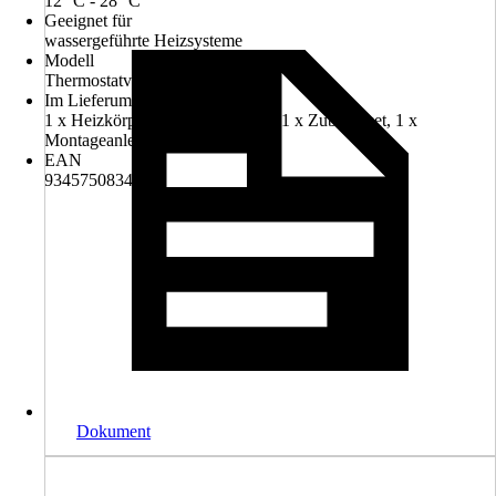
12 °C - 28 °C
Geeignet für
wassergeführte Heizsysteme
Modell
Thermostatventil
Im Lieferumfang enthalten
1 x Heizkörper-Thermostatventil, 1 x Zubehörset, 1 x
Montageanleitung
EAN
9345750834415
Dokument