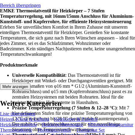
Bereich überspringen
EMKE Thermostatventil für Heizkörper – 7 Stufen
Temperaturregelung, mit 16mm/15mm Anschluss für Aluminium-
Kunststoff- und Kupferrohre, für effiziente Heizsystemsteuerung
Erleben Sie unverfälschten Komfort in Ihrem Zuhause mit unserem
einteiligen Thermostatventil für Heizkörper. Genießen Sie konstante
Temperaturen, die sich ganz nach Ihren Wünschen anpassen – ideal für
jedes Zimmer, sei es das Schlafzimmer, Wohnzimmer oder
Badezimmer. Kein ständiges Nachjustieren mehr, keine unangenehmen
Temperaturschwankungen!
Produktmerkmale
Universelle Kompatibilität
: Das Thermostatventil ist für
Heizkörper mit Winkel- oder Durchgangsventilen geeignet. Mit
Anschlussmaßen von φ16 mm * G1/2 (Aluminium-Kunststoff-
Mehr anzeigen
Rohranschluss) und φ15 mm (Kupferrohranschluss) passt es zu
zentralen Heizsystemen mit beiden Rohrarten. Ideal für die
Weitere Kategorien
meisten zentralen Heizsysteme in Haushalten.
Präzise Temperaturregelung (7 Stufen & 12–28 °C)
: Mit 7
klar definierten Stufen für eine präzise Temperaturregelung von
Liste überspringen
12 °C (Frostschutz) bis 28 °C (komfortable Raumtemperatur).
Heizen, Klima & Lüftung
Heizkörper & Zubehör
Der stabile Gewindeanschluss sorgt für eine zuverlässige
Heizkörperzubehör
Heizköperthermostate
Mittenanschlussgarnitur
Steuerung ohne Temperaturschwankungen.
Thermostatköpfe
Thermostatventile
Thermostat Set
Thermostatkopf-Gewindeanschluss (M30x1,5 mm)
: Der