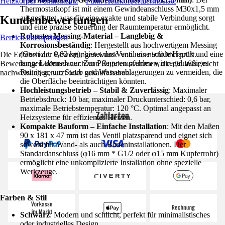
Heizkörper Ventileinsatz
Funk Heizkörperthermostate
Thermostatkopf ist mit einem Gewindeanschluss M30x1,5 mm
Kundenbewertungen
ausgestattet, was für eine exakte und stabile Verbindung sorgt
und eine präzise Steuerung der Raumtemperatur ermöglicht.
Robustes Messing-Material – Langlebig &
Bereich überspringen
Korrosionsbeständig
: Hergestellt aus hochwertigem Messing
(Gewicht: 0,82 kg), bietet das Ventil eine solide Haptik und eine
Die Echtheit der Bewertungen wurde von uns nicht überprüft.
lange Lebensdauer. Zur Pflege empfehlen wir regelmäßiges
Bewertungen können auch von Kunden stammen, die die Ware nicht
Reinigen, um Staub und Wasserablagerungen zu vermeiden, die
nachweislich genutzt oder gekauft haben.
die Oberfläche beeinträchtigen könnten.
Hochleistungsbetrieb – Stabil & Zuverlässig
: Maximaler
Betriebsdruck: 10 bar, maximaler Druckunterschied: 0,6 bar,
maximale Betriebstemperatur: 120 °C. Optimal angepasst an
Zahlarten
Heizsysteme für effizientes Heizen.
Kompakte Bauform – Einfache Installation
: Mit den Maßen
90 x 181 x 47 mm ist das Ventil platzsparend und eignet sich
sowohl für Wand- als auch Bodeninstallationen. Der
Standardanschluss (φ16 mm * G1/2 oder φ15 mm Kupferrohr)
ermöglicht eine unkomplizierte Installation ohne spezielle
Werkzeuge.
Farben & Stil
Schwarz
: Modern und schlicht, perfekt für minimalistisches
oder industrielles Design.