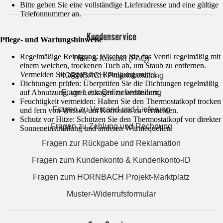
Bitte geben Sie eine vollständige Lieferadresse und eine gültige
Telefonnummer an.
Kundenservice
Pflege- und Wartungshinweise
Regelmäßige Reinigung: Wischen Sie das Ventil regelmäßig mit
Hilfe & Kontakt (FAQ)
einem weichen, trockenen Tuch ab, um Staub zu entfernen.
Vermeiden Sie aggressive Reinigungsmittel.
HORNBACH Projektberatung
Dichtungen prüfen: Überprüfen Sie die Dichtungen regelmäßig
auf Abnutzung, um Leckagen zu verhindern.
Fragen zur Onlinebestellung
Feuchtigkeit vermeiden: Halten Sie den Thermostatkopf trocken
Fragen zu Versand und Lieferung
und fern von Wasser, um Korrosion zu vermeiden.
Schutz vor Hitze: Schützen Sie den Thermostatkopf vor direkter
Fragen zu Zahlung und Rechnung
Sonneneinstrahlung und anderen Wärmequellen.
Fragen zur Rückgabe und Reklamation
Fragen zum Kundenkonto & Kundenkonto-ID
Fragen zum HORNBACH Projekt-Marktplatz
Muster-Widerrufsformular