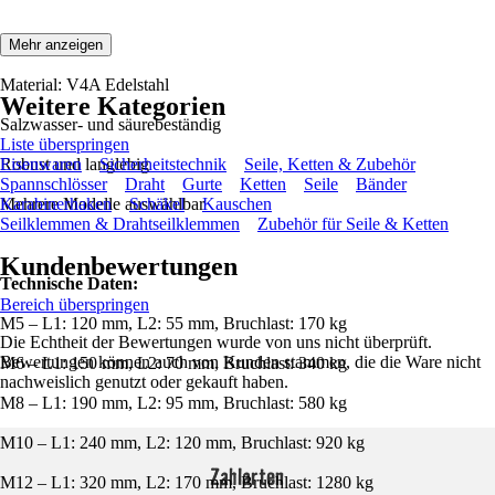
Eigenschaften:
Mehr anzeigen
Material: V4A Edelstahl
Weitere Kategorien
Salzwasser- und säurebeständig
Liste überspringen
Robust und langlebig
Eisenwaren
Sicherheitstechnik
Seile, Ketten & Zubehör
Spannschlösser
Draht
Gurte
Ketten
Seile
Bänder
Mehrere Modelle auswählbar
Karabinerhaken
Schäkel
Kauschen
Seilklemmen & Drahtseilklemmen
Zubehör für Seile & Ketten
Kundenbewertungen
Technische Daten:
Bereich überspringen
M5 – L1: 120 mm, L2: 55 mm, Bruchlast: 170 kg
Die Echtheit der Bewertungen wurde von uns nicht überprüft.
Bewertungen können auch von Kunden stammen, die die Ware nicht
M6 – L1: 150 mm, L2: 70 mm, Bruchlast: 340 kg
nachweislich genutzt oder gekauft haben.
M8 – L1: 190 mm, L2: 95 mm, Bruchlast: 580 kg
M10 – L1: 240 mm, L2: 120 mm, Bruchlast: 920 kg
Zahlarten
M12 – L1: 320 mm, L2: 170 mm, Bruchlast: 1280 kg