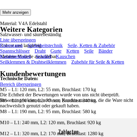
Eigenschaften:
Mehr anzeigen
Material: V4A Edelstahl
Weitere Kategorien
Salzwasser- und säurebeständig
Liste überspringen
Robust und langlebig
Eisenwaren
Sicherheitstechnik
Seile, Ketten & Zubehör
Spannschlösser
Draht
Gurte
Ketten
Seile
Bänder
Mehrere Modelle auswählbar
Karabinerhaken
Schäkel
Kauschen
Seilklemmen & Drahtseilklemmen
Zubehör für Seile & Ketten
Kundenbewertungen
Technische Daten:
Bereich überspringen
M5 – L1: 120 mm, L2: 55 mm, Bruchlast: 170 kg
Die Echtheit der Bewertungen wurde von uns nicht überprüft.
Bewertungen können auch von Kunden stammen, die die Ware nicht
M6 – L1: 150 mm, L2: 70 mm, Bruchlast: 340 kg
nachweislich genutzt oder gekauft haben.
M8 – L1: 190 mm, L2: 95 mm, Bruchlast: 580 kg
M10 – L1: 240 mm, L2: 120 mm, Bruchlast: 920 kg
Zahlarten
M12 – L1: 320 mm, L2: 170 mm, Bruchlast: 1280 kg