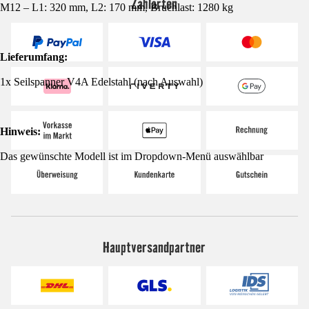
Zahlarten
M12 – L1: 320 mm, L2: 170 mm, Bruchlast: 1280 kg
Lieferumfang:
1x Seilspanner V4A Edelstahl (nach Auswahl)
Hinweis:
Das gewünschte Modell ist im Dropdown-Menü auswählbar
Hauptversandpartner