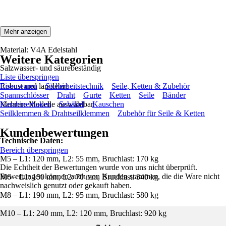
Eigenschaften:
Mehr anzeigen
Material: V4A Edelstahl
Weitere Kategorien
Salzwasser- und säurebeständig
Liste überspringen
Robust und langlebig
Eisenwaren
Sicherheitstechnik
Seile, Ketten & Zubehör
Spannschlösser
Draht
Gurte
Ketten
Seile
Bänder
Mehrere Modelle auswählbar
Karabinerhaken
Schäkel
Kauschen
Seilklemmen & Drahtseilklemmen
Zubehör für Seile & Ketten
Kundenbewertungen
Technische Daten:
Bereich überspringen
M5 – L1: 120 mm, L2: 55 mm, Bruchlast: 170 kg
Die Echtheit der Bewertungen wurde von uns nicht überprüft.
Bewertungen können auch von Kunden stammen, die die Ware nicht
M6 – L1: 150 mm, L2: 70 mm, Bruchlast: 340 kg
nachweislich genutzt oder gekauft haben.
M8 – L1: 190 mm, L2: 95 mm, Bruchlast: 580 kg
M10 – L1: 240 mm, L2: 120 mm, Bruchlast: 920 kg