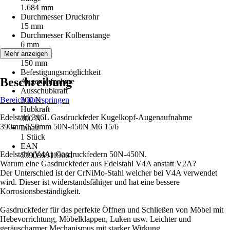
1.684 mm
Durchmesser Druckrohr
15 mm
Durchmesser Kolbenstange
6 mm
Hublänge
Mehr anzeigen
150 mm
Befestigungsmöglichkeit
Beschreibung
Augenaufnahme
Ausschubkraft
Bereich überspringen
300 N
Hubkraft
Edelstahl 316L Gasdruckfeder Kugelkopf-Augenaufnahme
300 N
390mm/150mm 50N-450N M6 15/6
Inhalt
1 Stück
EAN
Edelstahl (V4A) Gasdruckfedern 50N-450N.
5390869119001
Warum eine Gasdruckfeder aus Edelstahl V4A anstatt V2A?
Der Unterschied ist der CrNiMo-Stahl welcher bei V4A verwendet
wird. Dieser ist widerstandsfähiger und hat eine bessere
Korrosionsbeständigkeit.
Gasdruckfeder für das perfekte Öffnen und Schließen von Möbel mit
Hebevorrichtung, Möbelklappen, Luken usw. Leichter und
geräuscharmer Mechanismus mit starker Wirkung.