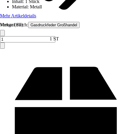
Inhalt
:
1 Stück
Material
:
Metall
Mehr Artikeldetails
Verkauf durch:
Menge (ST)
Gasdruckfeder Großhandel
1 ST