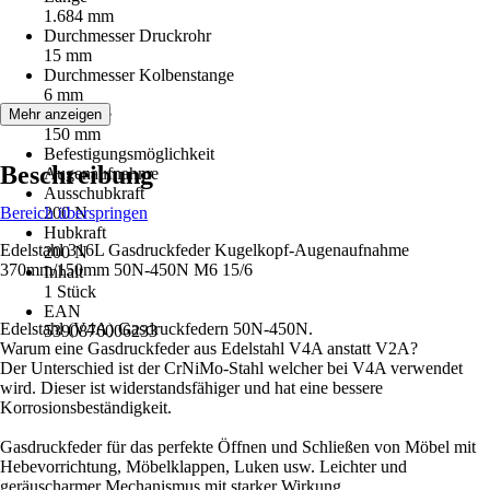
1.684 mm
Durchmesser Druckrohr
15 mm
Durchmesser Kolbenstange
6 mm
Hublänge
Mehr anzeigen
150 mm
Befestigungsmöglichkeit
Beschreibung
Augenaufnahme
Ausschubkraft
Bereich überspringen
200 N
Hubkraft
Edelstahl 316L Gasdruckfeder Kugelkopf-Augenaufnahme
200 N
370mm/150mm 50N-450N M6 15/6
Inhalt
1 Stück
EAN
Edelstahl (V4A) Gasdruckfedern 50N-450N.
5390876006233
Warum eine Gasdruckfeder aus Edelstahl V4A anstatt V2A?
Der Unterschied ist der CrNiMo-Stahl welcher bei V4A verwendet
wird. Dieser ist widerstandsfähiger und hat eine bessere
Korrosionsbeständigkeit.
Gasdruckfeder für das perfekte Öffnen und Schließen von Möbel mit
Hebevorrichtung, Möbelklappen, Luken usw. Leichter und
geräuscharmer Mechanismus mit starker Wirkung.