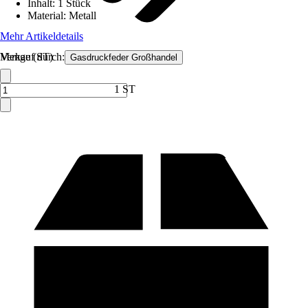
Inhalt
:
1 Stück
Material
:
Metall
Mehr Artikeldetails
Verkauf durch:
Menge (ST)
Gasdruckfeder Großhandel
1 ST