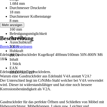
1.684 mm
Durchmesser Druckrohr
18 mm
Durchmesser Kolbenstange
8 mm
Hublänge
Mehr anzeigen
160 mm
Befestigungsmöglichkeit
Beschreibung
Kugelkopf
Ausschubkraft
Bereich überspringen
200 N
Hubkraft
Edelstahl Gasdruckfeder Kugelkopf 400mm/160mm 50N-800N M6
200 N
18/8
Inhalt
1 Stück
EAN
Edelstahl (V4A) Gasdruckfedern.
5390876067227
Warum eine Gasdruckfeder aus Edelstahl V4A anstatt V2A?
Der Unterschied liegt im CrNiMo-Stahl welcher bei V4A verwendet
wird. Dieser ist widerstandsfähiger und hat eine noch bessere
Korrosionsbeständigkeit als V2A.
Gasdruckfeder für das perfekte Öffnen und Schließen von Möbel mit
Hebevorrichtung, Möbelklappen, Luken usw. Leichter und