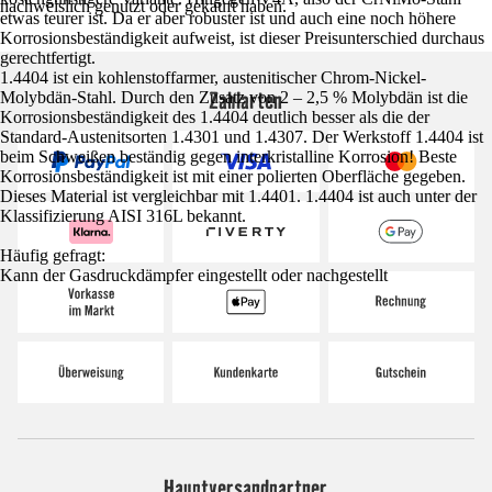
nachweislich genutzt oder gekauft haben.
etwas teurer ist. Da er aber robuster ist und auch eine noch höhere
Korrosionsbeständigkeit aufweist, ist dieser Preisunterschied durchaus
gerechtfertigt.
1.4404 ist ein kohlenstoffarmer, austenitischer Chrom-Nickel-
Zahlarten
Molybdän-Stahl. Durch den Zusatz von 2 – 2,5 % Molybdän ist die
Korrosionsbeständigkeit des 1.4404 deutlich besser als die der
Standard-Austenitsorten 1.4301 und 1.4307. Der Werkstoff 1.4404 ist
beim Schweißen beständig gegen interkristalline Korrosion! Beste
Korrosionsbeständigkeit ist mit einer polierten Oberfläche gegeben.
Dieses Material ist vergleichbar mit 1.4401. 1.4404 ist auch unter der
Klassifizierung AISI 316L bekannt.
Häufig gefragt:
Kann der Gasdruckdämpfer eingestellt oder nachgestellt
Hauptversandpartner