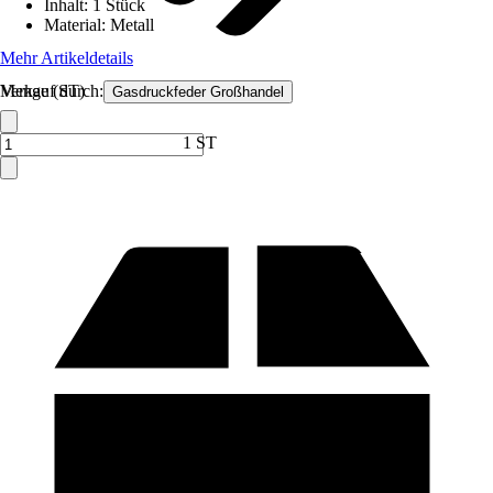
Inhalt
:
1 Stück
Material
:
Metall
Mehr Artikeldetails
Verkauf durch:
Menge (ST)
Gasdruckfeder Großhandel
1 ST