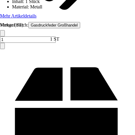
Inhalt
:
1 Stück
Material
:
Metall
Mehr Artikeldetails
Verkauf durch:
Menge (ST)
Gasdruckfeder Großhandel
1 ST