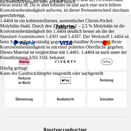
nachweislich genutzt oder gekauft haben.
etwas teurer ist. Da er aber robuster ist und auch eine noch höhere
Korrosionsbeständigkeit aufweist, ist dieser Preisunterschied durchaus
gerechtfertigt.
1.4404 ist ein kohlenstoffarmer, austenitischer Chrom-Nickel-
Zahlarten
Molybdän-Stahl. Durch den Zusatz von 2 – 2,5 % Molybdän ist die
Korrosionsbeständigkeit des 1.4404 deutlich besser als die der
Standard-Austenitsorten 1.4301 und 1.4307. Der Werkstoff 1.4404 ist
beim Schweißen beständig gegen interkristalline Korrosion! Beste
Korrosionsbeständigkeit ist mit einer polierten Oberfläche gegeben.
Dieses Material ist vergleichbar mit 1.4401. 1.4404 ist auch unter der
Klassifizierung AISI 316L bekannt.
Häufig gefragt:
Kann der Gasdruckdämpfer eingestellt oder nachgestellt
Hauptversandpartner