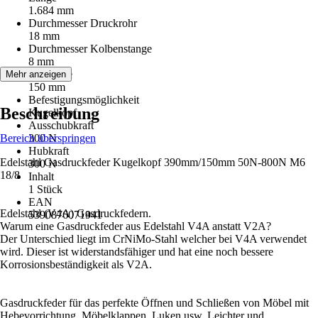
1.684 mm
Durchmesser Druckrohr
18 mm
Durchmesser Kolbenstange
8 mm
Hublänge
Mehr anzeigen
150 mm
Befestigungsmöglichkeit
Beschreibung
Kugelkopf
Ausschubkraft
Bereich überspringen
300 N
Hubkraft
Edelstahl Gasdruckfeder Kugelkopf 390mm/150mm 50N-800N M6
300 N
18/8
Inhalt
1 Stück
EAN
Edelstahl (V4A) Gasdruckfedern.
5390876071941
Warum eine Gasdruckfeder aus Edelstahl V4A anstatt V2A?
Der Unterschied liegt im CrNiMo-Stahl welcher bei V4A verwendet
wird. Dieser ist widerstandsfähiger und hat eine noch bessere
Korrosionsbeständigkeit als V2A.
Gasdruckfeder für das perfekte Öffnen und Schließen von Möbel mit
Hebevorrichtung, Möbelklappen, Luken usw. Leichter und