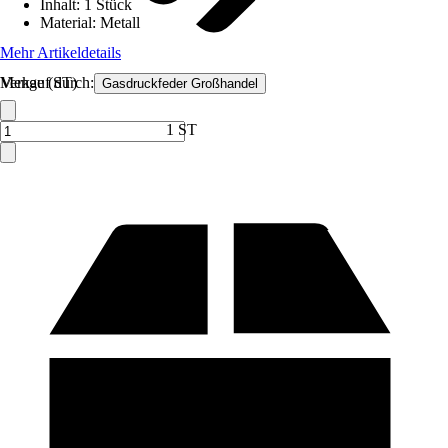
Inhalt
:
1 Stück
Material
:
Metall
Mehr Artikeldetails
Verkauf durch:
Menge (ST)
Gasdruckfeder Großhandel
1 ST