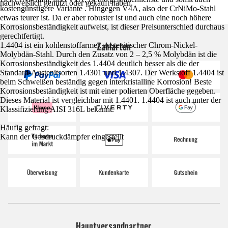
nachweislich genutzt oder gekauft haben.
kostengünstigere Variante . Hingegen V4A, also der CrNiMo-Stahl
etwas teurer ist. Da er aber robuster ist und auch eine noch höhere
Korrosionsbeständigkeit aufweist, ist dieser Preisunterschied durchaus
gerechtfertigt.
Zahlarten
1.4404 ist ein kohlenstoffarmer, austenitischer Chrom-Nickel-
Molybdän-Stahl. Durch den Zusatz von 2 – 2,5 % Molybdän ist die
Korrosionsbeständigkeit des 1.4404 deutlich besser als die der
Standard-Austenitsorten 1.4301 und 1.4307. Der Werkstoff 1.4404 ist
beim Schweißen beständig gegen interkristalline Korrosion! Beste
Korrosionsbeständigkeit ist mit einer polierten Oberfläche gegeben.
Dieses Material ist vergleichbar mit 1.4401. 1.4404 ist auch unter der
Klassifizierung AISI 316L bekannt.
Häufig gefragt:
Kann der Gasdruckdämpfer eingestellt
Hauptversandpartner