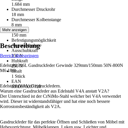
1.684 mm
Durchmesser Druckrohr
18 mm
Durchmesser Kolbenstange
8 mm
Hublänge
Mehr anzeigen
150 mm
Befestigungsmöglichkeit
Beschreibung
Augenaufnahme
Ausschubkraft
Bereich überspringen
250 N
Hubkraft
Edelstahl 316L Gasdruckfeder Gewinde 329mm/150mm 50N-800N
250 N
M6 18/8
Inhalt
1 Stück
EAN
Edelstahl (V4A) Gasdruckfedern.
5390876007728
Warum eine Gasdruckfeder aus Edelstahl V4A anstatt V2A?
Der Unterschied ist der CrNiMo-Stahl welcher bei V4A verwendet
wird. Dieser ist widerstandsfähiger und hat eine noch bessere
Korrosionsbeständigkeit als V2A.
Gasdruckfeder für das perfekte Öffnen und Schließen von Möbel mit
Hebevorrichtung, Möbelklappen, Luken usw. Leichter und