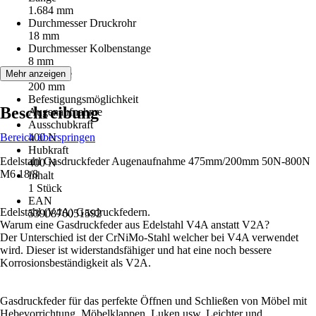
1.684 mm
Durchmesser Druckrohr
18 mm
Durchmesser Kolbenstange
8 mm
Hublänge
Mehr anzeigen
200 mm
Befestigungsmöglichkeit
Beschreibung
Augenaufnahme
Ausschubkraft
Bereich überspringen
400 N
Hubkraft
Edelstahl Gasdruckfeder Augenaufnahme 475mm/200mm 50N-800N
400 N
M6 18/8
Inhalt
1 Stück
EAN
Edelstahl (V4A) Gasdruckfedern.
5390876051592
Warum eine Gasdruckfeder aus Edelstahl V4A anstatt V2A?
Der Unterschied ist der CrNiMo-Stahl welcher bei V4A verwendet
wird. Dieser ist widerstandsfähiger und hat eine noch bessere
Korrosionsbeständigkeit als V2A.
Gasdruckfeder für das perfekte Öffnen und Schließen von Möbel mit
Hebevorrichtung, Möbelklappen, Luken usw. Leichter und