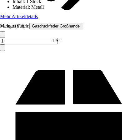
Inhalt
:
1 Stück
Material
:
Metall
Mehr Artikeldetails
Verkauf durch:
Menge (ST)
Gasdruckfeder Großhandel
1 ST