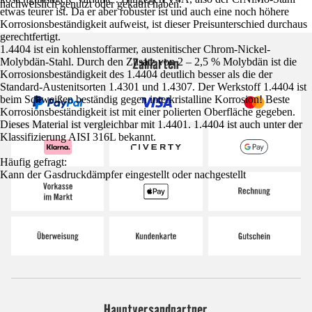
nachweislich genutzt oder gekauft haben.
etwas teurer ist. Da er aber robuster ist und auch eine noch höhere
Korrosionsbeständigkeit aufweist, ist dieser Preisunterschied durchaus
gerechtfertigt.
1.4404 ist ein kohlenstoffarmer, austenitischer Chrom-Nickel-
Zahlarten
Molybdän-Stahl. Durch den Zusatz von 2 – 2,5 % Molybdän ist die
Korrosionsbeständigkeit des 1.4404 deutlich besser als die der
Standard-Austenitsorten 1.4301 und 1.4307. Der Werkstoff 1.4404 ist
beim Schweißen beständig gegen interkristalline Korrosion! Beste
Korrosionsbeständigkeit ist mit einer polierten Oberfläche gegeben.
Dieses Material ist vergleichbar mit 1.4401. 1.4404 ist auch unter der
Klassifizierung AISI 316L bekannt.
Häufig gefragt:
Kann der Gasdruckdämpfer eingestellt oder nachgestellt
Hauptversandpartner