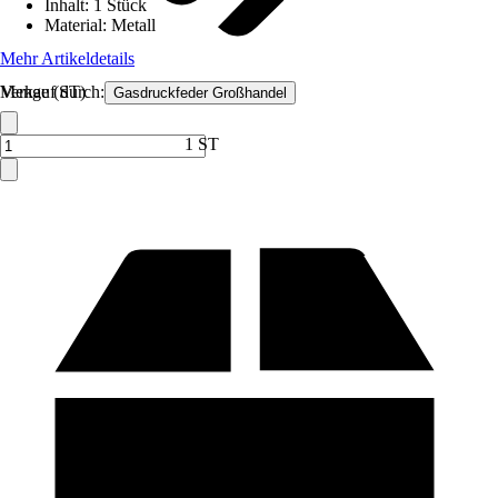
Inhalt
:
1 Stück
Material
:
Metall
Mehr Artikeldetails
Verkauf durch:
Menge (ST)
Gasdruckfeder Großhandel
1 ST