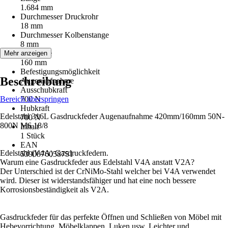
1.684 mm
Durchmesser Druckrohr
18 mm
Durchmesser Kolbenstange
8 mm
Hublänge
Mehr anzeigen
160 mm
Befestigungsmöglichkeit
Beschreibung
Augenaufnahme
Ausschubkraft
Bereich überspringen
700 N
Hubkraft
Edelstahl 316L Gasdruckfeder Augenaufnahme 420mm/160mm 50N-
700 N
800N M6 18/8
Inhalt
1 Stück
EAN
Edelstahl (V4A) Gasdruckfedern.
5390876058751
Warum eine Gasdruckfeder aus Edelstahl V4A anstatt V2A?
Der Unterschied ist der CrNiMo-Stahl welcher bei V4A verwendet
wird. Dieser ist widerstandsfähiger und hat eine noch bessere
Korrosionsbeständigkeit als V2A.
Gasdruckfeder für das perfekte Öffnen und Schließen von Möbel mit
Hebevorrichtung, Möbelklappen, Luken usw. Leichter und