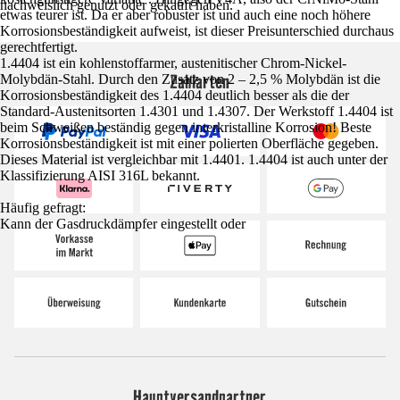
nachweislich genutzt oder gekauft haben.
etwas teurer ist. Da er aber robuster ist und auch eine noch höhere
Korrosionsbeständigkeit aufweist, ist dieser Preisunterschied durchaus
gerechtfertigt.
1.4404 ist ein kohlenstoffarmer, austenitischer Chrom-Nickel-
Zahlarten
Molybdän-Stahl. Durch den Zusatz von 2 – 2,5 % Molybdän ist die
Korrosionsbeständigkeit des 1.4404 deutlich besser als die der
Standard-Austenitsorten 1.4301 und 1.4307. Der Werkstoff 1.4404 ist
beim Schweißen beständig gegen interkristalline Korrosion! Beste
Korrosionsbeständigkeit ist mit einer polierten Oberfläche gegeben.
Dieses Material ist vergleichbar mit 1.4401. 1.4404 ist auch unter der
Klassifizierung AISI 316L bekannt.
Häufig gefragt:
Kann der Gasdruckdämpfer eingestellt oder
Hauptversandpartner