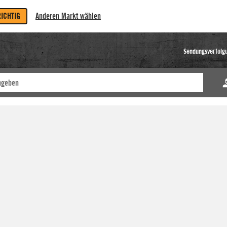
RICHTIG
Anderen Markt wählen
Sendungsverfolg