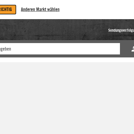
RICHTIG
Anderen Markt wählen
Sendungsverfolg