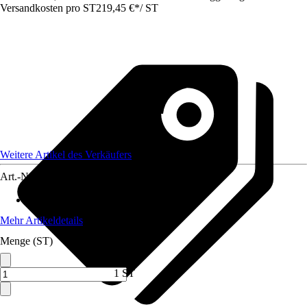
Versandkosten pro ST
219,45 €
*
/
ST
Weitere Artikel des Verkäufers
Art.-Nr.
12732896
Artikeltyp
:
Seilwinde
Mehr Artikeldetails
Menge (ST)
1 ST