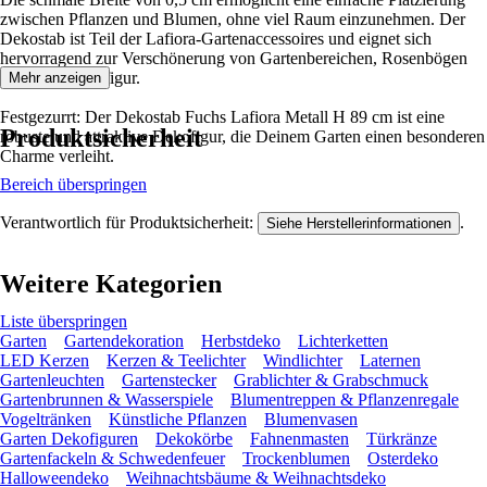
zwischen Pflanzen und Blumen, ohne viel Raum einzunehmen. Der
Dekostab ist Teil der Lafiora-Gartenaccessoires und eignet sich
hervorragend zur Verschönerung von Gartenbereichen, Rosenbögen
oder als Gartenfigur.
Mehr anzeigen
Festgezurrt: Der Dekostab Fuchs Lafiora Metall H 89 cm ist eine
Produktsicherheit
robuste und attraktive Dekofigur, die Deinem Garten einen besonderen
Charme verleiht.
Bereich überspringen
Verantwortlich für Produktsicherheit:
.
Siehe Herstellerinformationen
Weitere Kategorien
Liste überspringen
Garten
Gartendekoration
Herbstdeko
Lichterketten
LED Kerzen
Kerzen & Teelichter
Windlichter
Laternen
Gartenleuchten
Gartenstecker
Grablichter & Grabschmuck
Gartenbrunnen & Wasserspiele
Blumentreppen & Pflanzenregale
Vogeltränken
Künstliche Pflanzen
Blumenvasen
Garten Dekofiguren
Dekokörbe
Fahnenmasten
Türkränze
Gartenfackeln & Schwedenfeuer
Trockenblumen
Osterdeko
Halloweendeko
Weihnachtsbäume & Weihnachtsdeko