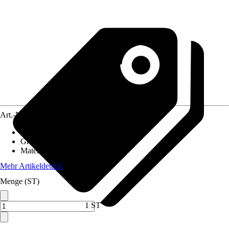
Art.-Nr.
12082410
Artikeltyp
:
Dekofigur
Grundfarbe
:
Braun
Material
:
Metall
Mehr Artikeldetails
Menge (ST)
1 ST