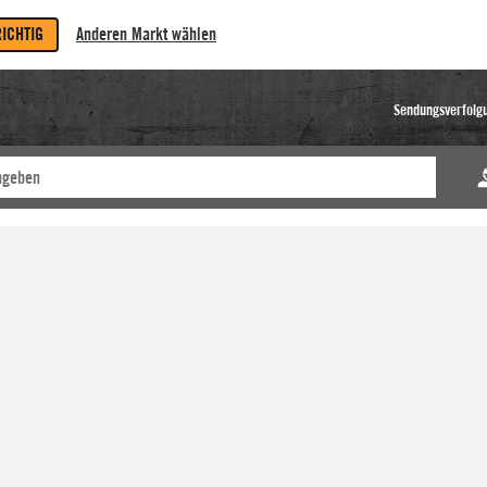
RICHTIG
Anderen Markt wählen
Sendungsverfolg