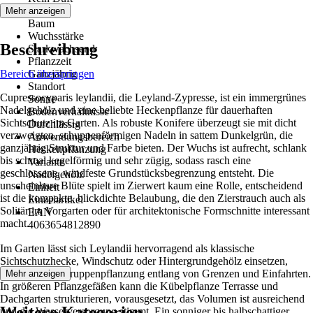
Wuchs
Mehr anzeigen
Baum
Wuchsstärke
Beschreibung
Starkwachsend
Pflanzzeit
Bereich überspringen
Ganzjährig
Standort
Cupressocyparis leylandii, die Leyland-Zypresse, ist ein immergrünes
Sonne
Nadelgehölz und eine beliebte Heckenpflanze für dauerhaften
Bodenverhältnisse
Sichtschutz im Garten. Als robuste Konifere überzeugt sie mit dicht
Durchlässig
verzweigten, schuppenförmigen Nadeln in sattem Dunkelgrün, die
Anwendungsbereich
ganzjährig Struktur und Farbe bieten. Der Wuchs ist aufrecht, schlank
Heckenpflanzung
bis schmal kegelförmig und sehr zügig, sodass rasch eine
Variante
geschlossene, windfeste Grundstücksbegrenzung entsteht. Die
Nadelgehölz
unscheinbare Blüte spielt im Zierwert kaum eine Rolle, entscheidend
Einheit
ist die kompakte, blickdichte Belaubung, die den Zierstrauch auch als
Einzelartikel
Solitär im Vorgarten oder für architektonische Formschnitte interessant
EAN
macht.
4063654812890
Im Garten lässt sich Leylandii hervorragend als klassische
Sichtschutzhecke, Windschutz oder Hintergrundgehölz einsetzen,
ebenso in der Gruppenpflanzung entlang von Grenzen und Einfahrten.
Mehr anzeigen
In größeren Pflanzgefäßen kann die Kübelpflanze Terrasse und
Dachgarten strukturieren, vorausgesetzt, das Volumen ist ausreichend
Weitere Kategorien
und die Wasserversorgung stimmt. Ein sonniger bis halbschattiger