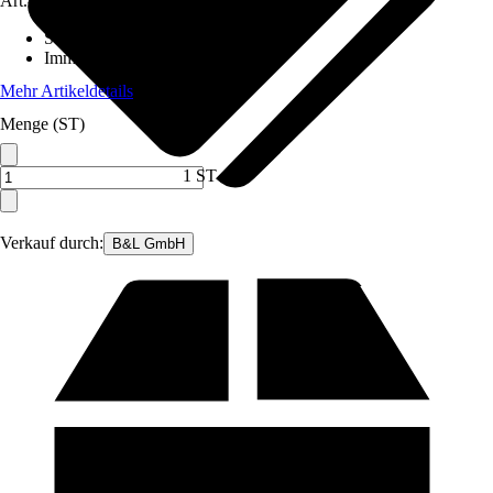
Art.-Nr.
12567628
Standort
:
Sonne
Immergrün
:
Ja
Mehr Artikeldetails
Menge (ST)
1 ST
Verkauf durch:
B&L GmbH