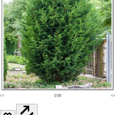
1
/
10