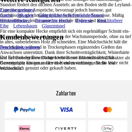
Standort fördert den dichten Austrieb; an den Boden stellt die Leyland-
Zypresse geringe Ansprüche, bevorzugt jedoch humose, gut
Liste überspringen
durchlässige, gleichmäßig frische Substrate ohne Staunässe. Mäßig
Garten
Pflanzen
Gartenpflanzen & Freilandpflanzen
nährstoffreiche, leicht saure bis neutrale Böden sind ideal.
Heckenpflanzen
Immergrüne Hecke
Zypresse
Kirschlorbeer
Eibe
Lebensbaum
Glanzmispel
Für eine kompakte Hecke empfiehlt sich ein regelmäßiger Schnitt ein-
Kundenbewertungen
bis zweimal pro Jahr, am besten in der Wachstumsperiode, ohne zu tief
in altes, unberiebenes Holz zu schneiden. Eine Mulchschicht hält die
Feuchtigkeit, während in Trockenphasen ergänzendes Gießen das
Bereich überspringen
Anwachsen unterstützt. Dank ihrer Schnittverträglichkeit, Winterhärte
Die Echtheit der Bewertungen wurde von uns nicht überprüft.
und der immergrünen Dichte bleibt dieser Blütenstrauch-Charakter als
Bewertungen können auch von Kunden stammen, die die Ware nicht
Gartengehölz das ganze Jahr über ein zuverlässiger Sicht- und
nachweislich genutzt oder gekauft haben.
Windschutz.
Zahlarten