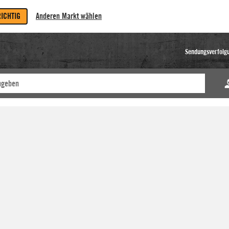
RICHTIG
Anderen Markt wählen
Sendungsverfolg