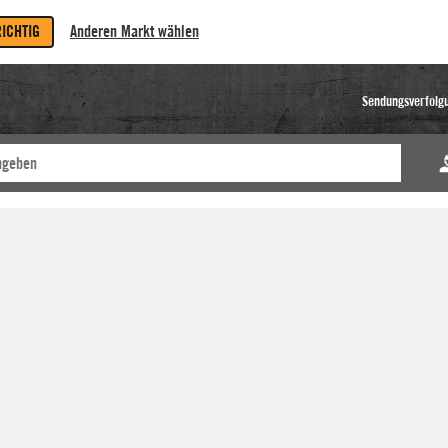
RICHTIG
Anderen Markt wählen
Sendungsverfolg