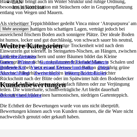
Blattstruktur bringt auch im Winter Struktur und ruhige Ordnung,
EAN
besonders in Kombination mit Sträuchern oder in Gruppenpflanzung
4063654001348
entlang von Wegen und Mauern.
Als vielseitiger Teppichbildner gedeiht Vinca minor ‘Atropurpurea’ am
besten in halbschattigen bis schattigen Lagen, verträgt jedoch bei
Mehr anzeigen
ausreichend frischem Boden auch sonnigere Plätze. Der ideale Boden
ist humos, locker und gut durchlässig, von schwach sauer bis neutral,
Weitere Kategorien
gern gleichmäßig frisch, kurzfristige Trockenheit wird nach dem
Einwurzeln gut toleriert. In Steingarten-Nischen, an Hängen, zwischen
größeren Ziersträuchern und unter Bäumen bildet das Kleine
Liste überspringen
Immergrün eine dichte, unkrautunterdrückende Matte; in Schalen und
Garten
Pflanzen
Gartenpflanzen & Freilandpflanzen
größeren Kübeln setzt es auf Terrasse und Balkon ganzjährig grüne
Bodendecker
Vinca minor-Kleines Immergrün
Phlox
Akzente. Pflegehinweise bleiben unkompliziert: Ein leichter
Storchschnabel
Zwergmispel
Weitere Bodendecker
Rückschnitt nach der Blüte oder im Spätwinter hält den Bodendecker
Kundenbewertungen
kompakt, Ausläufer lassen sich einfach führen oder zur Verjüngung
teilen. Die winterharte, schnittverträgliche Art bleibt dauerhaft
dekorativ und bildet einen harmonischen, niedrigen Gartenteppich.
Bereich überspringen
Die Echtheit der Bewertungen wurde von uns nicht überprüft.
Bewertungen können auch von Kunden stammen, die die Ware nicht
nachweislich genutzt oder gekauft haben.