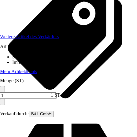
Weitere Artikel des Verkäufers
Art.-Nr.
12566044
Standort
:
Schatten
Immergrün
:
Ja
Mehr Artikeldetails
Menge (ST)
1 ST
Verkauf durch:
B&L GmbH