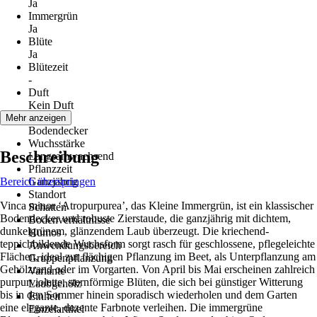
Ja
Immergrün
Ja
Blüte
Ja
Blütezeit
-
Duft
Kein Duft
Wuchs
Mehr anzeigen
Bodendecker
Wuchsstärke
Beschreibung
Langsamwachsend
Pflanzzeit
Bereich überspringen
Ganzjährig
Standort
Vinca minor ‘Atropurpurea’, das Kleine Immergrün, ist ein klassischer
Schatten
Bodendecker und robuste Zierstaude, die ganzjährig mit dichtem,
Bodenverhältnisse
dunkelgrünem, glänzendem Laub überzeugt. Die kriechend-
Humos
teppichbildende Wuchsform sorgt rasch für geschlossene, pflegeleichte
Anwendungsbereich
Flächen, ideal zur flächigen Pflanzung im Beet, als Unterpflanzung am
Gruppenpflanzung
Gehölzrand oder im Vorgarten. Von April bis Mai erscheinen zahlreich
Variante
purpurviolette, sternförmige Blüten, die sich bei günstiger Witterung
Laubgehölz
bis in den Sommer hinein sporadisch wiederholen und dem Garten
Einheit
eine elegante, dezente Farbnote verleihen. Die immergrüne
Einzelartikel