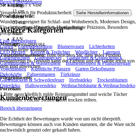
Bereich überspringen
Sie kaufen:
1 x Vase
Länge
11 cm
Verantwortlich für Produktsicherheit:
.
Siehe Herstellerinformationen
Produktvorteile:
Breite
Wunderbar geeignet für Schlaf- und Wohnbereich, Modernes Design,
31 cm
Ein einzigartiger Hingucker, Handgefertigte Präzision, Besonders
Oberfläche/Oberflächenbehandlung
Weitere Kategorien
pflegeleicht
Matt
EAN
Liste überspringen
Montage:
4255664809384
Garten
Gartendekoration
Blumenvasen
Lichterketten
Benötigt keine Montage
LED Kerzen
Kerzen & Teelichter
Windlichter
Laternen
Zusatzinformationen:
Bitte beachten Sie, dass jedes Produkt
Gartenleuchten
Gartenstecker
Grablichter & Grabschmuck
handgefertigt ist. Deshalb kann der Farbton und die Größe leicht von
Gartenbrunnen & Wasserspiele
Blumentreppen & Pflanzenregale
dem Bild abweichen.
Vogeltränken
Künstliche Pflanzen
Garten Dekofiguren
Dekokörbe
Fahnenmasten
Türkränze
Pflegehinweise:
Gartenfackeln & Schwedenfeuer
Herbstdeko
Trockenblumen
Osterdeko
Halloweendeko
Weihnachtsbäume & Weihnachtsdeko
Porzellan:
1.Bitte ausschließlich milde Reinigungsmittel und weiche Tücher
Kundenbewertungen
verwenden. Feuchte Stellen sofort trocken reiben.
Bereich überspringen
Die Echtheit der Bewertungen wurde von uns nicht überprüft.
Bewertungen können auch von Kunden stammen, die die Ware nicht
nachweislich genutzt oder gekauft haben.