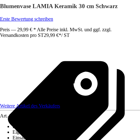
Blumenvase LAMIA Keramik 30 cm Schwarz
Erste Bewertung schreiben
Preis — 29,99 € * Alle Preise inkl. MwSt. und ggf. zzgl.
Versandkosten pro ST
29,99 €
*
/
ST
Weitere Artikel des Verkäufers
Art.-Nr.
12468720
Bodenloch
:
Nicht vorhanden
Eigenschaft
:
-
Einsatzbereich
:
Innen