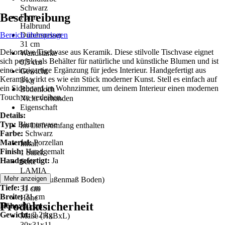
Schwarz
Beschreibung
Form
Halbrund
Bereich überspringen
Durchmesser
31 cm
Dekorative Tischvase aus Keramik. Diese stilvolle Tischvase eignet
Wandstärke
sich perfekt als Behälter für natürliche und künstliche Blumen und ist
0,5 cm
eine einzigartige Ergänzung für jedes Interieur. Handgefertigt aus
Gewicht
Keramik wirkt es wie ein Stück moderner Kunst. Stell es einfach auf
3 kg
ein Sideboard im Wohnzimmer, um deinem Interieur einen modernen
Bodenloch
Touch zu verleihen.
Nicht vorhanden
Eigenschaft
Details:
-
Typ:
Blumenvase
Im Lieferumfang enthalten
Farbe:
Schwarz
-
Material:
Porzellan
Inhalt
Finish:
Handgemalt
1 Stück
Handgefertigt:
Ja
Serie
LAMIA
Abmessungen:
Mehr anzeigen
Breite (Außenmaß Boden)
Tiefe:
11 cm
31 cm
Breite:
31 cm
Höhe
Produktsicherheit
Höhe:
30 cm
30 cm
Gewicht:
2.2 kg
Maße (HxBxL)
30x31x11