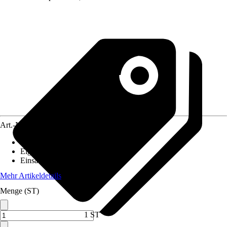
Art.-Nr.
10271228
Bodenloch
:
Nicht vorhanden
Eigenschaft
:
UV-beständig
Einsatzbereich
:
Innen
Mehr Artikeldetails
Menge (ST)
1 ST