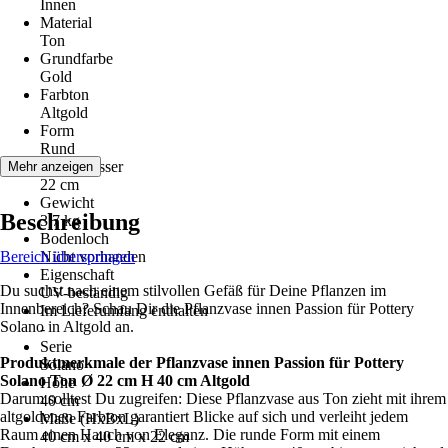
Innen
Material
Ton
Grundfarbe
Gold
Farbton
Altgold
Form
Rund
Durchmesser
Mehr anzeigen
22 cm
Gewicht
Beschreibung
3,7 kg
Bodenloch
Bereich überspringen
Nicht vorhanden
Eigenschaft
Du suchst nach einem stilvollen Gefäß für Deine Pflanzen im
UV-beständig
Innenbereich? Schau Dir die Pflanzvase innen Passion für Pottery
Im Lieferumfang enthalten
Solano in Altgold an.
-
Serie
Produktmerkmale der Pflanzvase innen Passion für Pottery
Solano
Solano Ton Ø 22 cm H 40 cm Altgold
Höhe
Darum solltest Du zugreifen: Diese Pflanzvase aus Ton zieht mit ihrem
40 cm
altgoldenen Farbton garantiert Blicke auf sich und verleiht jedem
Maße (HxBxL)
Raum einen Hauch von Eleganz. Die runde Form mit einem
40 cm x 40 cm x 22 cm