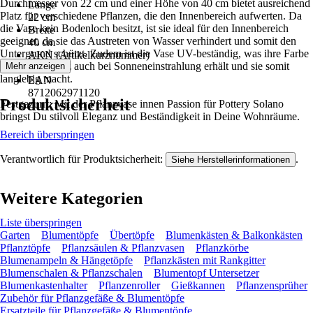
Durchmesser von 22 cm und einer Höhe von 40 cm bietet ausreichend
Länge
Platz für verschiedene Pflanzen, die den Innenbereich aufwerten. Da
22 cm
die Vase kein Bodenloch besitzt, ist sie ideal für den Innenbereich
Breite
geeignet, da sie das Austreten von Wasser verhindert und somit den
40 cm
Untergrund schützt. Zudem ist die Vase UV-beständig, was ihre Farbe
AKN (Artikelkurznummer)
und ihren Glanz auch bei Sonneneinstrahlung erhält und sie somit
Mehr anzeigen
MKTV
langlebig macht.
EAN
8712062971120
Produktsicherheit
Festgezurrt: Mit der Pflanzvase innen Passion für Pottery Solano
bringst Du stilvoll Eleganz und Beständigkeit in Deine Wohnräume.
Bereich überspringen
Verantwortlich für Produktsicherheit:
.
Siehe Herstellerinformationen
Weitere Kategorien
Liste überspringen
Garten
Blumentöpfe
Übertöpfe
Blumenkästen & Balkonkästen
Pflanztöpfe
Pflanzsäulen & Pflanzvasen
Pflanzkörbe
Blumenampeln & Hängetöpfe
Pflanzkästen mit Rankgitter
Blumenschalen & Pflanzschalen
Blumentopf Untersetzer
Blumenkastenhalter
Pflanzenroller
Gießkannen
Pflanzensprüher
Zubehör für Pflanzgefäße & Blumentöpfe
Ersatzteile für Pflanzgefäße & Blumentöpfe