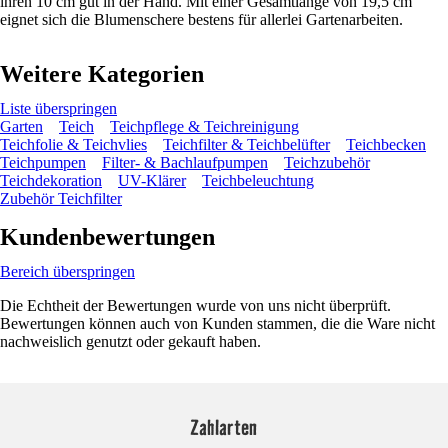
ihren 10 cm gut in der Hand. Mit einer Gesamtlänge von 19,5 cm
eignet sich die Blumenschere bestens für allerlei Gartenarbeiten.
Weitere Kategorien
Liste überspringen
Garten
Teich
Teichpflege & Teichreinigung
Teichfolie & Teichvlies
Teichfilter & Teichbelüfter
Teichbecken
Teichpumpen
Filter- & Bachlaufpumpen
Teichzubehör
Teichdekoration
UV-Klärer
Teichbeleuchtung
Zubehör Teichfilter
Kundenbewertungen
Bereich überspringen
Die Echtheit der Bewertungen wurde von uns nicht überprüft.
Bewertungen können auch von Kunden stammen, die die Ware nicht
nachweislich genutzt oder gekauft haben.
Zahlarten