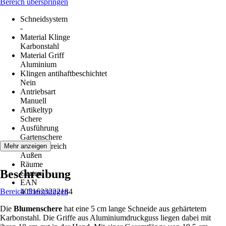
Bereich überspringen
Schneidsystem
-
Material Klinge
Karbonstahl
Material Griff
Aluminium
Klingen antihaftbeschichtet
Nein
Antriebsart
Manuell
Artikeltyp
Schere
Ausführung
Gartenschere
Einsatzbereich
Mehr anzeigen
Außen
Räume
Beschreibung
Garten
EAN
Bereich überspringen
4051623222184
Die
Blumenschere
hat eine 5 cm lange Schneide aus gehärtetem
Karbonstahl. Die Griffe aus Aluminiumdruckguss liegen dabei mit