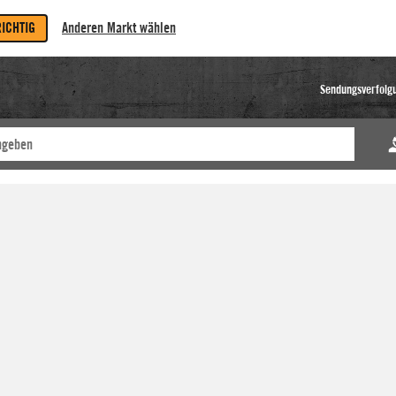
RICHTIG
Anderen Markt wählen
Sendungsverfolg