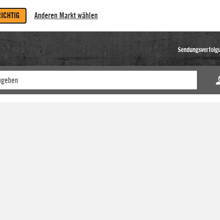
RICHTIG
Anderen Markt wählen
Sendungsverfolg