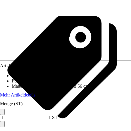
Art.-Nr.
10391841
Grundfarbe
:
Grün
Funktionen
:
Stapelbar
Maße (BxHxT)
:
55 cm x 103 cm x 56 cm
Mehr Artikeldetails
Menge (ST)
1 ST