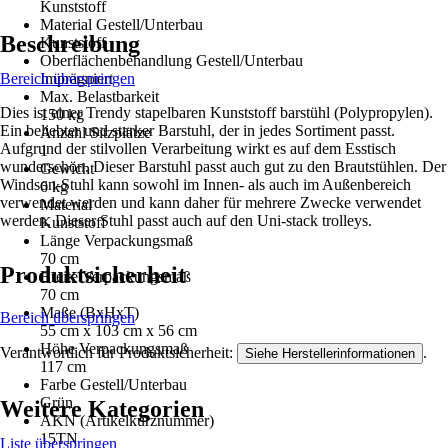
Kunststoff
Material Gestell/Unterbau
Beschreibung
Kunststoff
Oberflächenbehandlung Gestell/Unterbau
Bereich überspringen
Imprägniert
Max. Belastbarkeit
Dies ist einer Trendy stapelbaren Kunststoff barstühl (Polypropylen).
150 kg
Ein beliebter und starker Barstuhl, der in jedes Sortiment passt.
Anzahl Sitzplätze
Aufgrund der stilvollen Verarbeitung wirkt es auf dem Esstisch
1
wunderschön. Dieser Barstuhl passt auch gut zu den Brautstühlen. Der
Gewicht
Windson-Stuhl kann sowohl im Innen- als auch im Außenbereich
6 kg
verwendet werden und kann daher für mehrere Zwecke verwendet
Material
werden. Dieser Stuhl passt auch auf den Uni-stack trolleys.
Kunststoff
Länge Verpackungsmaß
70 cm
Produktsicherheit
Breite Verpackungsmaß
70 cm
Maße (BxHxT)
Bereich überspringen
55 cm x 103 cm x 56 cm
Höhe Verpackungsmaß
Verantwortlich für Produktsicherheit:
.
Siehe Herstellerinformationen
117 cm
Farbe Gestell/Unterbau
Grün
Weitere Kategorien
AKN (Artikelkurznummer)
15TN
Liste überspringen