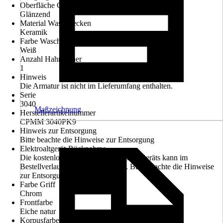
Oberfläche Griff
Glänzend
Material Waschbecken
Keramik
Farbe Waschbecken
Weiß
Anzahl Hahnlöcher
1
Hinweis
Die Armatur ist nicht im Lieferumfang enthalten.
Serie
3040
Maßzeichnung
Herstellerartikelnummer
CPMM 3040PK9
Hinweis zur Entsorgung
Bitte beachte die Hinweise zur Entsorgung
Elektroaltgerät-Rücknahme
Die kostenlose Rückgabe des Elektro-Geräts kann im
Bestellverlauf ausgewählt werden. Bitte beachte die Hinweise
zur Entsorgung.
Farbe Griff
Chrom
Frontfarbe
Eiche natur
Korpusfarbe