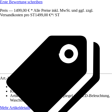
Erste Bewertung schreiben
Preis — 1499,00 € * Alle Preise inkl. MwSt. und ggf. zzgl.
Versandkosten pro ST
1499,00 €
*
/
ST
Art.-Nr.
10578935
Frontfarbe
:
Eiche natur
Korpusfarbe
:
Eiche natur
Artikel besteht aus
:
Waschtisch, Spiegel mit LED-Beleuchtung,
Waschtischunterschrank
Mehr Artikeldetails