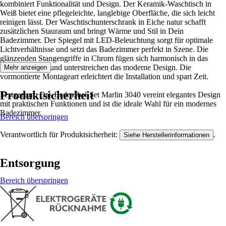
kombiniert Funktionalität und Design. Der Keramik-Waschtisch in
Weiß bietet eine pflegeleichte, langlebige Oberfläche, die sich leicht
reinigen lässt. Der Waschtischunterschrank in Eiche natur schafft
zusätzlichen Stauraum und bringt Wärme und Stil in Dein
Badezimmer. Der Spiegel mit LED-Beleuchtung sorgt für optimale
Lichtverhältnisse und setzt das Badezimmer perfekt in Szene. Die
glänzenden Stangengriffe in Chrom fügen sich harmonisch in das
Gesamtbild ein und unterstreichen das moderne Design. Die
Mehr anzeigen
vormontierte Montageart erleichtert die Installation und spart Zeit.
Produktsicherheit
Festgezurrt: Das Badmöbel-Set Marlin 3040 vereint elegantes Design
mit praktischen Funktionen und ist die ideale Wahl für ein modernes
Badezimmer.
Bereich überspringen
Verantwortlich für Produktsicherheit:
.
Siehe Herstellerinformationen
Entsorgung
Bereich überspringen