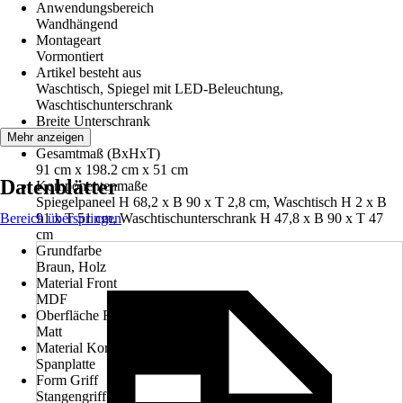
Anwendungsbereich
Wandhängend
Montageart
Vormontiert
Artikel besteht aus
Waschtisch, Spiegel mit LED-Beleuchtung,
Waschtischunterschrank
Breite Unterschrank
90 cm
Mehr anzeigen
Gesamtmaß (BxHxT)
91 cm x 198.2 cm x 51 cm
Datenblätter
Komponentenmaße
Spiegelpaneel H 68,2 x B 90 x T 2,8 cm, Waschtisch H 2 x B
Bereich überspringen
91 x T 51 cm, Waschtischunterschrank H 47,8 x B 90 x T 47
cm
Grundfarbe
Braun, Holz
Material Front
MDF
Oberfläche Front
Matt
Material Korpus
Spanplatte
Form Griff
Stangengriff