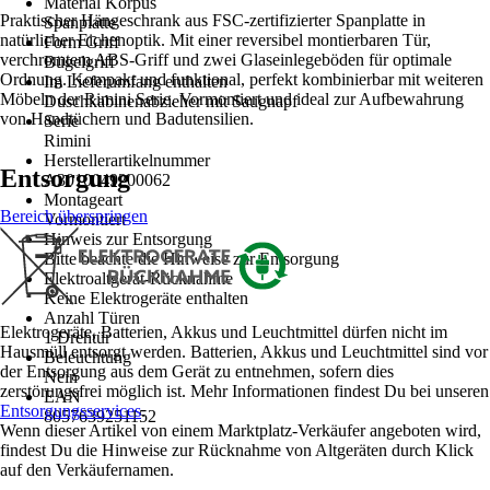
Material Korpus
Praktischer Hängeschrank aus FSC-zertifizierter Spanplatte in
Spanplatte
natürlicher Eichenoptik. Mit einer reversibel montierbaren Tür,
Form Griff
verchromtem ABS-Griff und zwei Glaseinlegeböden für optimale
Bügelgriff
Ordnung. Kompakt und funktional, perfekt kombinierbar mit weiteren
Im Lieferumfang enthalten
Möbeln der Rimini Serie. Vormontiert und ideal zur Aufbewahrung
Duschkabinenabzieher mit Saugnapf
von Handtüchern und Badutensilien.
Serie
Rimini
Herstellerartikelnummer
Entsorgung
A3010049200062
Montageart
Bereich überspringen
Vormontiert
Hinweis zur Entsorgung
Bitte beachte die Hinweise zur Entsorgung
Elektroaltgerät-Rücknahme
Keine Elektrogeräte enthalten
Anzahl Türen
Elektrogeräte, Batterien, Akkus und Leuchtmittel dürfen nicht im
1 Drehtür
Hausmüll entsorgt werden. Batterien, Akkus und Leuchtmittel sind vor
Beleuchtung
der Entsorgung aus dem Gerät zu entnehmen, sofern dies
Nein
zerstörungsfrei möglich ist. Mehr Informationen findest Du bei unseren
EAN
Entsorgungsservices
.
8057639251152
Wenn dieser Artikel von einem Marktplatz-Verkäufer angeboten wird,
findest Du die Hinweise zur Rücknahme von Altgeräten durch Klick
auf den Verkäufernamen.