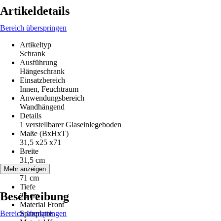
Artikeldetails
Bereich überspringen
Artikeltyp
Schrank
Ausführung
Hängeschrank
Einsatzbereich
Innen, Feuchtraum
Anwendungsbereich
Wandhängend
Details
1 verstellbarer Glaseinlegeboden
Maße (BxHxT)
31,5 x25 x71
Breite
31,5 cm
Höhe
Mehr anzeigen
71 cm
Tiefe
Beschreibung
25 cm
Material Front
Bereich überspringen
Spanplatte