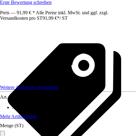
Erste Bewertung schreiben
Preis — 91,99 € * Alle Preise inkl. MwSt. und ggf. zzgl.
Versandkosten pro ST
91,99 €
*
/
ST
Weitere Artikel des Verkäufers
Art.-Nr.
12578435
Maße (BxHxT)
:
31,5 x25 x71
Mehr Artikeldetails
Menge (ST)