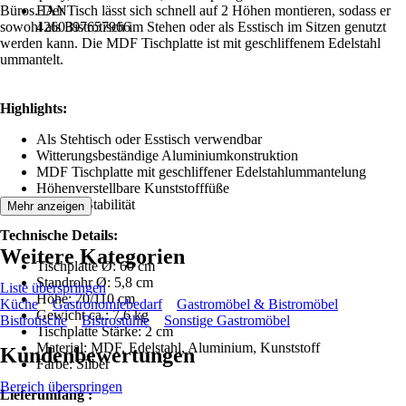
Büros. Der Tisch lässt sich schnell auf 2 Höhen montieren, sodass er
EAN
sowohl als Bistrotisch im Stehen oder als Esstisch im Sitzen genutzt
4260397657966
werden kann. Die MDF Tischplatte ist mit geschliffenem Edelstahl
ummantelt.
Highlights:
Als Stehtisch oder Esstisch verwendbar
Witterungsbeständige Aluminiumkonstruktion
MDF Tischplatte mit geschliffener Edelstahlummantelung
Höhenverstellbare Kunststofffüße
Enorme Stabilität
Mehr anzeigen
Technische Details:
Weitere Kategorien
Tischplatte Ø: 60 cm
Standrohr Ø: 5,8 cm
Liste überspringen
Höhe: 70/110 cm
Küche
Gastronomiebedarf
Gastromöbel & Bistromöbel
Gewicht ca.: 7,6 kg
Bistrotische
Bistrostühle
Sonstige Gastromöbel
Tischplatte Stärke: 2 cm
Material: MDF, Edelstahl, Aluminium, Kunststoff
Kundenbewertungen
Farbe: Silber
Bereich überspringen
Lieferumfang :