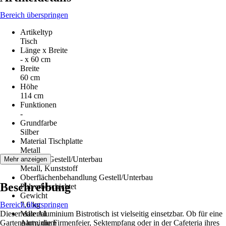
Bereich überspringen
Artikeltyp
Tisch
Länge x Breite
- x 60 cm
Breite
60 cm
Höhe
114 cm
Funktionen
-
Grundfarbe
Silber
Material Tischplatte
Metall
Material Gestell/Unterbau
Mehr anzeigen
Metall, Kunststoff
Oberflächenbehandlung Gestell/Unterbau
Beschreibung
Pulverbeschichtet
Gewicht
Bereich überspringen
7,6 kg
Dieser edle Aluminium Bistrotisch ist vielseitig einsetzbar. Ob für eine
Material
Gartenparty, die Firmenfeier, Sektempfang oder in der Cafeteria ihres
Aluminium