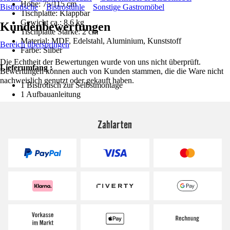
Höhe: 75/115 cm
Bistrotische
Bistrostühle
Sonstige Gastromöbel
Tischplatte: Klappbar
Gewicht ca.: 8,6 kg
Kundenbewertungen
Tischplatte Stärke: 2 cm
Material: MDF, Edelstahl, Aluminium, Kunststoff
Bereich überspringen
Farbe: Silber
Die Echtheit der Bewertungen wurde von uns nicht überprüft.
Lieferumfang :
Bewertungen können auch von Kunden stammen, die die Ware nicht
nachweislich genutzt oder gekauft haben.
1 Bistrotisch zur Selbstmontage
1 Aufbauanleitung
Zahlarten