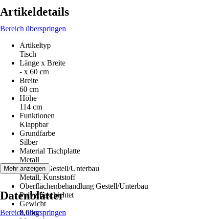
Artikeldetails
Bereich überspringen
Artikeltyp
Tisch
Länge x Breite
- x 60 cm
Breite
60 cm
Höhe
114 cm
Funktionen
Klappbar
Grundfarbe
Silber
Material Tischplatte
Metall
Material Gestell/Unterbau
Mehr anzeigen
Metall, Kunststoff
Oberflächenbehandlung Gestell/Unterbau
Datenblätter
Pulverbeschichtet
Gewicht
Bereich überspringen
8,6 kg