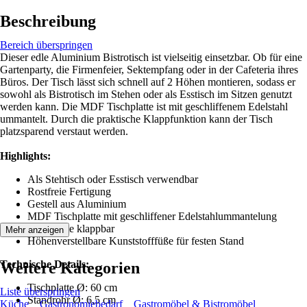
Beschreibung
Bereich überspringen
Dieser edle Aluminium Bistrotisch ist vielseitig einsetzbar. Ob für eine
Gartenparty, die Firmenfeier, Sektempfang oder in der Cafeteria ihres
Büros. Der Tisch lässt sich schnell auf 2 Höhen montieren, sodass er
sowohl als Bistrotisch im Stehen oder als Esstisch im Sitzen genutzt
werden kann. Die MDF Tischplatte ist mit geschliffenem Edelstahl
ummantelt. Durch die praktische Klappfunktion kann der Tisch
platzsparend verstaut werden.
Highlights:
Als Stehtisch oder Esstisch verwendbar
Rostfreie Fertigung
Gestell aus Aluminium
MDF Tischplatte mit geschliffener Edelstahlummantelung
Tischplatte klappbar
Mehr anzeigen
Höhenverstellbare Kunststofffüße für festen Stand
Technische Details:
Weitere Kategorien
Tischplatte Ø: 60 cm
Liste überspringen
Standrohr Ø: 6,5 cm
Küche
Gastronomiebedarf
Gastromöbel & Bistromöbel