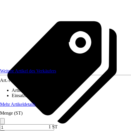
Weitere Artikel des Verkäufers
Art.-Nr.
12586184
Artikeltyp
:
Profil Clip
Einsatzbereich
:
Innen
Mehr Artikeldetails
Menge (ST)
1 ST