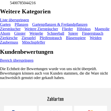
5400785044216
Weitere Kategorien
Liste überspringen
Garten
Pflanzen
Gartenpflanzen & Freilandpflanzen
Ziersträucher
Weitere Ziersträucher
Flieder
Hibiskus
Magnolie
Ahorn
Ginster
Weigelie
Schneeball
Spiere
Fingerstrauch
Zierkirsche
Zierapfel
Pfeifenstrauch
Blasenspiere
Weiden
Zaubernuss
Mönchspfeffer
Kundenbewertungen
Bereich überspringen
Die Echtheit der Bewertungen wurde von uns nicht überprüft.
Bewertungen können auch von Kunden stammen, die die Ware nicht
nachweislich genutzt oder gekauft haben.
Zahlarten