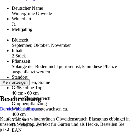
Deutscher Name
Wintergrüne Ölweide
Winterhart
Ja
Mehrjährig
Ja
Blütezeit
September, Oktober, November
Inhalt
2 Stück
Pflanzzeit
Solange der Boden nicht gefroren ist, kann diese Pflanze
ausgepflanzt werden
Standort
Halbschatten, Sonne
Mehr anzeigen
Größe ohne Topf
40 cm - 60 cm
Beschreibung
Anwendungsbereich
Gruppenpflanzung
Bereich überspringen
Wuchshöhe ausgewachsen ca.
400 cm
Kaufen Sie den wintergrünen Ölweidenstrauch Elaeagnus ebbingei in
Variante
unserem Webshop. Perfekt für Gärten und als Hecke. Bestellen Sie
Heckenpflanze
jetzt!
EAN