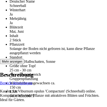
Deutscher Name
Schneeball
Winterhart
Ja
Mehrjährig
Ja
Blütezeit
Mai, Juni
Inhalt
2 Stück
Pflanzzeit
Solange der Boden nicht gefroren ist, kann diese Pflanze
ausgepflanzt werden
Standort
Schatten, Halbschatten, Sonne
Mehr anzeigen
Größe ohne Topf
25 cm - 30 cm
Beschreibung
Anwendungsbereich
Gruppenpflanzung
Bereich überspringen
Wuchshöhe ausgewachsen ca.
150 cm
Kaufen Sie Viburnum opulus 'Compactum' (Schneeball) online.
EAN
Kompakt wachsende Pflanze mit attraktiven Blüten und Früchten.
5400785159675
Ideal für Gärten.