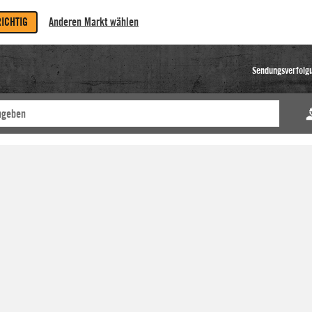
RICHTIG
Anderen Markt wählen
Sendungsverfolg