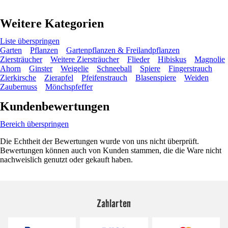
Weitere Kategorien
Liste überspringen
Garten
Pflanzen
Gartenpflanzen & Freilandpflanzen
Ziersträucher
Weitere Ziersträucher
Flieder
Hibiskus
Magnolie
Ahorn
Ginster
Weigelie
Schneeball
Spiere
Fingerstrauch
Zierkirsche
Zierapfel
Pfeifenstrauch
Blasenspiere
Weiden
Zaubernuss
Mönchspfeffer
Kundenbewertungen
Bereich überspringen
Die Echtheit der Bewertungen wurde von uns nicht überprüft.
Bewertungen können auch von Kunden stammen, die die Ware nicht
nachweislich genutzt oder gekauft haben.
Zahlarten