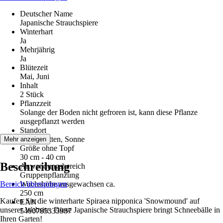
Deutscher Name
Japanische Strauchspiere
Winterhart
Ja
Mehrjährig
Ja
Blütezeit
Mai, Juni
Inhalt
2 Stück
Pflanzzeit
Solange der Boden nicht gefroren ist, kann diese Pflanze
ausgepflanzt werden
Standort
Halbschatten, Sonne
Mehr anzeigen
Größe ohne Topf
30 cm - 40 cm
Beschreibung
Anwendungsbereich
Gruppenpflanzung
Bereich überspringen
Wuchshöhe ausgewachsen ca.
250 cm
Kaufen Sie die winterharte Spiraea nipponica 'Snowmound' auf
EAN
unserer Website. Diese Japanische Strauchspiere bringt Schneebälle in
5400785335987
Ihren Garten!