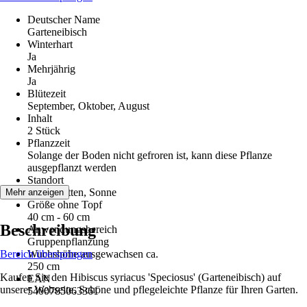
Deutscher Name
Garteneibisch
Winterhart
Ja
Mehrjährig
Ja
Blütezeit
September, Oktober, August
Inhalt
2 Stück
Pflanzzeit
Solange der Boden nicht gefroren ist, kann diese Pflanze
ausgepflanzt werden
Standort
Halbschatten, Sonne
Mehr anzeigen
Größe ohne Topf
40 cm - 60 cm
Beschreibung
Anwendungsbereich
Gruppenpflanzung
Bereich überspringen
Wuchshöhe ausgewachsen ca.
250 cm
Kaufen Sie den Hibiscus syriacus 'Speciosus' (Garteneibisch) auf
EAN
unserer Webseite. Schöne und pflegeleichte Pflanze für Ihren Garten.
5400785063361