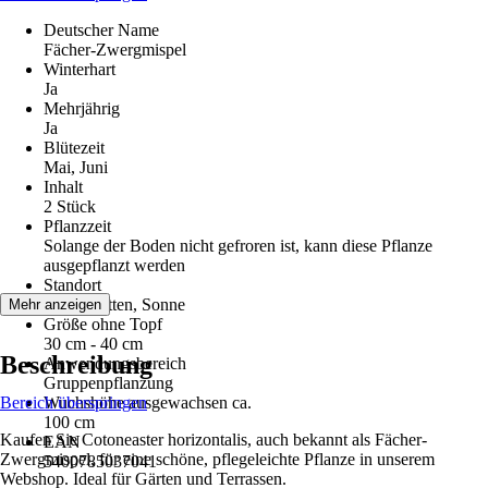
Deutscher Name
Fächer-Zwergmispel
Winterhart
Ja
Mehrjährig
Ja
Blütezeit
Mai, Juni
Inhalt
2 Stück
Pflanzzeit
Solange der Boden nicht gefroren ist, kann diese Pflanze
ausgepflanzt werden
Standort
Halbschatten, Sonne
Mehr anzeigen
Größe ohne Topf
30 cm - 40 cm
Beschreibung
Anwendungsbereich
Gruppenpflanzung
Bereich überspringen
Wuchshöhe ausgewachsen ca.
100 cm
Kaufen Sie Cotoneaster horizontalis, auch bekannt als Fächer-
EAN
Zwergmispel, für eine schöne, pflegeleichte Pflanze in unserem
5400785037041
Webshop. Ideal für Gärten und Terrassen.