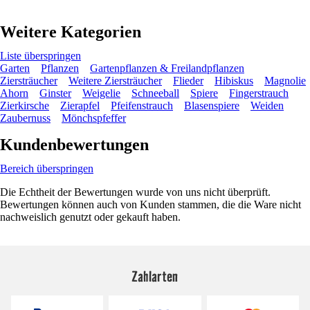
Weitere Kategorien
Liste überspringen
Garten
Pflanzen
Gartenpflanzen & Freilandpflanzen
Ziersträucher
Weitere Ziersträucher
Flieder
Hibiskus
Magnolie
Ahorn
Ginster
Weigelie
Schneeball
Spiere
Fingerstrauch
Zierkirsche
Zierapfel
Pfeifenstrauch
Blasenspiere
Weiden
Zaubernuss
Mönchspfeffer
Kundenbewertungen
Bereich überspringen
Die Echtheit der Bewertungen wurde von uns nicht überprüft.
Bewertungen können auch von Kunden stammen, die die Ware nicht
nachweislich genutzt oder gekauft haben.
Zahlarten