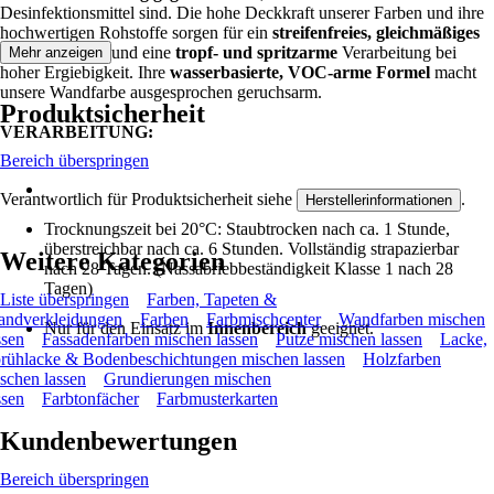
Desinfektionsmittel sind. Die hohe Deckkraft unserer Farben und ihre
hochwertigen Rohstoffe sorgen für ein
streifenfreies, gleichmäßiges
Streichergebnis und eine
tropf- und spritzarme
Verarbeitung bei
Mehr anzeigen
hoher Ergiebigkeit. Ihre
wasserbasierte, VOC-arme Formel
macht
unsere Wandfarbe ausgesprochen geruchsarm.
Produktsicherheit
VERARBEITUNG:
Bereich überspringen
Verantwortlich für Produktsicherheit siehe
.
Herstellerinformationen
Trocknungszeit bei 20°C: Staubtrocken nach ca. 1 Stunde,
überstreichbar nach ca. 6 Stunden. Vollständig strapazierbar
Weitere Kategorien
nach 28 Tagen. (Nassabriebbeständigkeit Klasse 1 nach 28
Tagen)
Liste überspringen
Farben, Tapeten &
ndverkleidungen
Farben
Farbmischcenter
Wandfarben mischen
Nur für den Einsatz im
Innenbereich
geeignet.
ssen
Fassadenfarben mischen lassen
Putze mischen lassen
Lacke,
rühlacke & Bodenbeschichtungen mischen lassen
Holzfarben
schen lassen
Grundierungen mischen
ssen
Farbtonfächer
Farbmusterkarten
Kundenbewertungen
Bereich überspringen