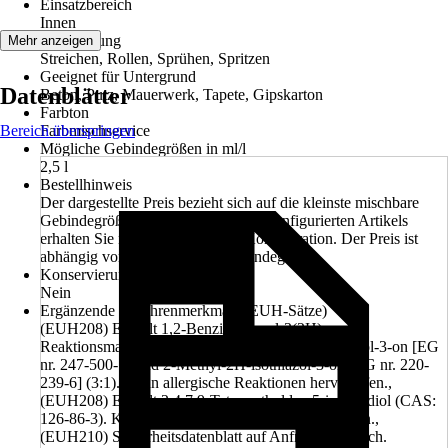
Einsatzbereich
Innen
Verarbeitung
Mehr anzeigen
Streichen, Rollen, Sprühen, Spritzen
Geeignet für Untergrund
Datenblätter
Beton, Putz, Mauerwerk, Tapete, Gipskarton
Farbton
Bereich überspringen
Farbmischservice
Mögliche Gebindegrößen in ml/l
2,5 l
Bestellhinweis
Der dargestellte Preis bezieht sich auf die kleinste mischbare
Gebindegröße. Den Preis des fertig konfigurierten Artikels
erhalten Sie nach Abschluss der Konfiguration. Der Preis ist
abhängig von der gewählten Gebindegröße.
Konservierungsmittelfrei
Nein
Ergänzende Gefahrenmerkmale (EUH-Sätze)
(EUH208) Enthält 1,2-Benzisothiazol-3(2H)-on,
Reaktionsmasse aus: 5-Chlor-2-methyl-2H-isothiazol-3-on [EG
nr. 247-500-7] und 2-Methyl-2H-isothiazol-3-on [EG nr. 220-
239-6] (3:1). Kann allergische Reaktionen hervorrufen.,
(EUH208) Enthält 2,4,7,9-Tetramethyldec-5-in-4,7-diol (CAS:
126-86-3). Kann allergische Reaktionen hervorrufen.,
(EUH210) Sicherheitsdatenblatt auf Anfrage erhältlich.