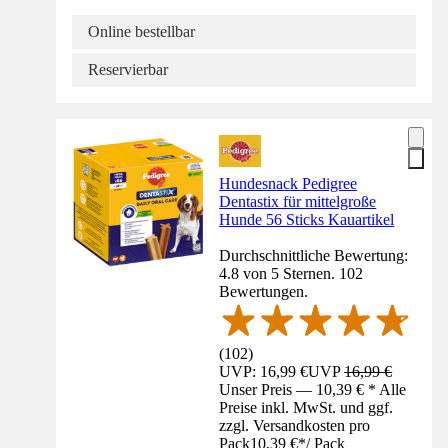
Online bestellbar
Reservierbar
Hundesnack Pedigree
Dentastix für mittelgroße
Hunde 56 Sticks Kauartikel
Durchschnittliche Bewertung:
4.8 von 5 Sternen. 102
Bewertungen.
(
102
)
UVP: 16,99 €
UVP
16,99 €
Unser Preis — 10,39 € * Alle
Preise inkl. MwSt. und ggf.
zzgl. Versandkosten pro
Pack
10,39 €
*
/
Pack