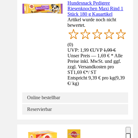
Hundesnack Pedigree
Riesenknochen Maxi Rind 1
Stück 180 g Kauartikel
Artikel wurde noch nicht
bewertet.
(
0
)
UVP: 1,99 €
UVP
1,99 €
Unser Preis — 1,69 € * Alle
Preise inkl. MwSt. und ggf.
zzgl. Versandkosten pro
ST
1,69 €
*
/
ST
Entspricht 9,39 € pro kg
(
9,39
€
/
kg
)
Online bestellbar
Reservierbar