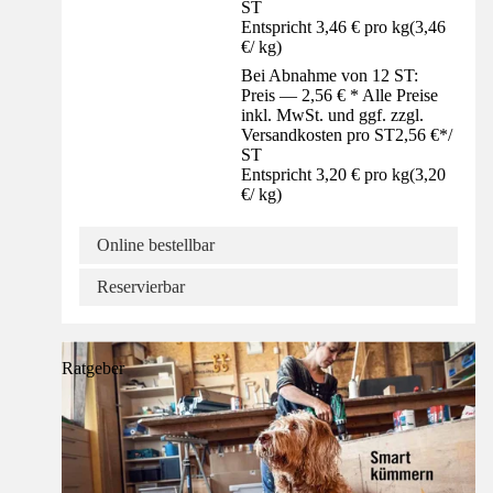
ST
Entspricht 3,46 € pro kg
(
3,46
€
/
kg
)
Bei Abnahme von 12 ST:
Preis — 2,56 € * Alle Preise
inkl. MwSt. und ggf. zzgl.
Versandkosten pro ST
2,56 €
*
/
ST
Entspricht 3,20 € pro kg
(
3,20
€
/
kg
)
Online bestellbar
Reservierbar
Ratgeber