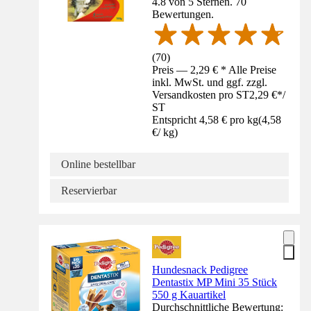
4.8 von 5 Sternen. 70
Bewertungen.
(
70
)
Preis — 2,29 € * Alle Preise
inkl. MwSt. und ggf. zzgl.
Versandkosten pro ST
2,29 €
*
/
ST
Entspricht 4,58 € pro kg
(
4,58
€
/
kg
)
Online bestellbar
Reservierbar
Hundesnack Pedigree
Dentastix MP Mini 35 Stück
550 g Kauartikel
Durchschnittliche Bewertung: