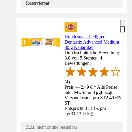
Reservierbar
Hundesnack Pedigree
Dentastix Advanced Medium
80 g Kauartikel
Durchschnittliche Bewertung:
3.8 von 5 Sternen. 4
Bewertungen.
(
4
)
Preis — 2,49 € * Alle Preise
inkl. MwSt. und ggf. zzgl.
Versandkosten pro ST
2,49 €
*
/
ST
Entspricht 31,13 € pro
kg
(
31,13 €
/
kg
)
Z.Zt. nicht online bestellbar