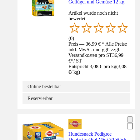
Geflügel und Gemüse 12 kg
Artikel wurde noch nicht
bewertet.
(
0
)
Preis — 36,99 € * Alle Preise
inkl. MwSt. und ggf. zzgl.
Versandkosten pro ST
36,99
€
*
/
ST
Entspricht 3,08 € pro kg
(
3,08
€
/
kg
)
Online bestellbar
Reservierbar
Hundesnack Pedigree
Dentastix Oral Mini 70 Stück