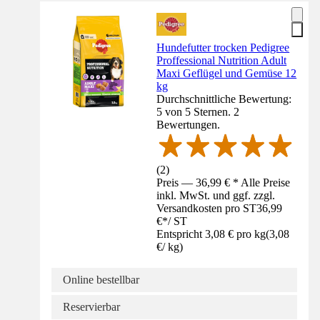
Hundefutter trocken Pedigree
Proffessional Nutrition Adult
Maxi Geflügel und Gemüse 12
kg
Durchschnittliche Bewertung:
5 von 5 Sternen. 2
Bewertungen.
(
2
)
Preis — 36,99 € * Alle Preise
inkl. MwSt. und ggf. zzgl.
Versandkosten pro ST
36,99
€
*
/
ST
Entspricht 3,08 € pro kg
(
3,08
€
/
kg
)
Online bestellbar
Reservierbar