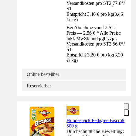
Versandkosten pro ST
2,77 €
*
/
ST
Entspricht 3,46 € pro kg
(
3,46
€
/
kg
)
Bei Abnahme von 12 ST:
Preis — 2,56 € * Alle Preise
inkl. MwSt. und ggf. zzgl.
Versandkosten pro ST
2,56 €
*
/
ST
Entspricht 3,20 € pro kg
(
3,20
€
/
kg
)
Online bestellbar
Reservierbar
Hundesnack Pedigree Biscrok
500 g
Durchschnittliche Bewertung: