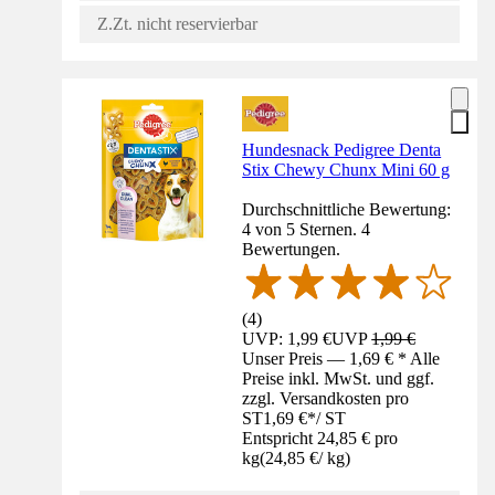
Z.Zt. nicht reservierbar
Hundesnack Pedigree Denta
Stix Chewy Chunx Mini 60 g
Durchschnittliche Bewertung:
4 von 5 Sternen. 4
Bewertungen.
(
4
)
UVP: 1,99 €
UVP
1,99 €
Unser Preis — 1,69 € * Alle
Preise inkl. MwSt. und ggf.
zzgl. Versandkosten pro
ST
1,69 €
*
/
ST
Entspricht 24,85 € pro
kg
(
24,85 €
/
kg
)