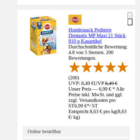
Hundesnack Pedigree
Dentastix MP Maxi 21 Stück
810 g Kauartikel
Durchschnittliche Bewertung:
4.8 von 5 Sternen. 200
Bewertungen.
(
200
)
UVP: 8,49 €
UVP
8,49 €
Unser Preis — 6,99 € * Alle
Preise inkl. MwSt. und ggf.
zzgl. Versandkosten pro
ST
6,99 €
*
/
ST
Entspricht 8,63 € pro kg
(
8,63
€
/
kg
)
Online bestellbar