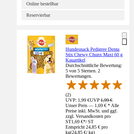
Online bestellbar
Reservierbar
Hundesnack Pedigree Denta
Stix Chewy Chunx Maxi 60 g
Kauartikel
Durchschnittliche Bewertung:
5 von 5 Sternen. 2
Bewertungen.
(
2
)
UVP: 1,99 €
UVP
1,99 €
Unser Preis — 1,69 € * Alle
Preise inkl. MwSt. und ggf.
zzgl. Versandkosten pro
ST
1,69 €
*
/
ST
Entspricht 24,85 € pro
kg
(
24,85 €
/
kg
)