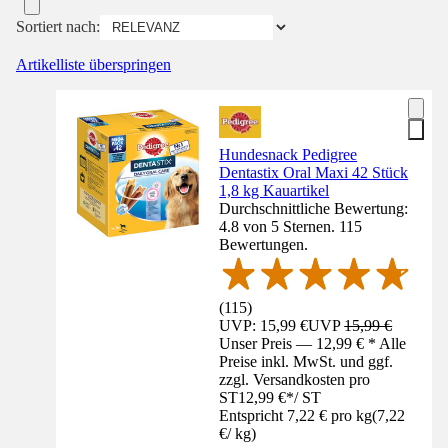
Sortiert nach:
Artikelliste überspringen
Hundesnack Pedigree
Dentastix Oral Maxi 42 Stück
1,8 kg Kauartikel
Durchschnittliche Bewertung:
4.8 von 5 Sternen. 115
Bewertungen.
(
115
)
UVP: 15,99 €
UVP
15,99 €
Unser Preis — 12,99 € * Alle
Preise inkl. MwSt. und ggf.
zzgl. Versandkosten pro
ST
12,99 €
*
/
ST
Entspricht 7,22 € pro kg
(
7,22
€
/
kg
)