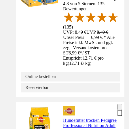
4.8 von 5 Sternen. 135
Bewertungen.
(
135
)
UVP: 8,49 €
UVP
8,49 €
Unser Preis — 6,99 € * Alle
Preise inkl. MwSt. und ggf.
zzgl. Versandkosten pro
ST
6,99 €
*
/
ST
Entspricht 12,71 € pro
kg
(
12,71 €
/
kg
)
Online bestellbar
Reservierbar
Hundefutter trocken Pedigree
Proffessional Nutrition Adult