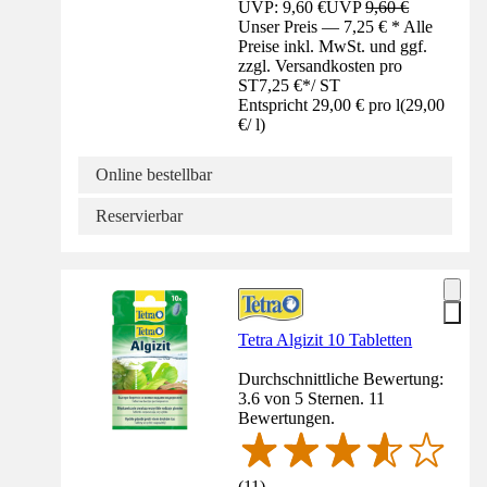
UVP: 9,60 €
UVP
9,60 €
Unser Preis — 7,25 € * Alle
Preise inkl. MwSt. und ggf.
zzgl. Versandkosten pro
ST
7,25 €
*
/
ST
Entspricht 29,00 € pro l
(
29,00
€
/
l
)
Online bestellbar
Reservierbar
Tetra Algizit 10 Tabletten
Durchschnittliche Bewertung:
3.6 von 5 Sternen. 11
Bewertungen.
(
11
)