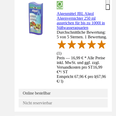
Algenmittel JBL Algol
Algenvernichter 250 ml
ausreichen für bis zu 1000l in
Süßwasseraquarien
Durchschnittliche Bewertung:
5 von 5 Sternen. 1 Bewertung.
(
1
)
Preis — 16,99 € * Alle Preise
inkl. MwSt. und ggf. zzgl.
Versandkosten pro ST
16,99
€
*
/
ST
Entspricht 67,96 € pro l
(
67,96
€
/
l
)
Online bestellbar
Nicht reservierbar