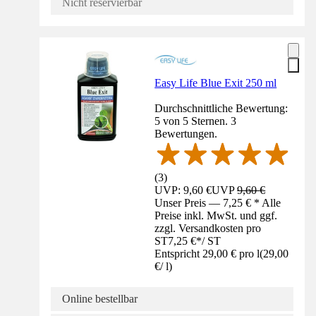
Nicht reservierbar
Easy Life Blue Exit 250 ml
Durchschnittliche Bewertung:
5 von 5 Sternen. 3
Bewertungen.
(
3
)
UVP: 9,60 €
UVP
9,60 €
Unser Preis — 7,25 € * Alle
Preise inkl. MwSt. und ggf.
zzgl. Versandkosten pro
ST
7,25 €
*
/
ST
Entspricht 29,00 € pro l
(
29,00
€
/
l
)
Online bestellbar