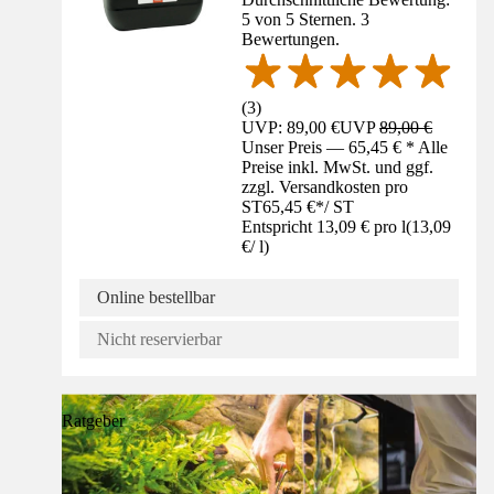
5 von 5 Sternen. 3
Bewertungen.
(
3
)
UVP: 89,00 €
UVP
89,00 €
Unser Preis — 65,45 € * Alle
Preise inkl. MwSt. und ggf.
zzgl. Versandkosten pro
ST
65,45 €
*
/
ST
Entspricht 13,09 € pro l
(
13,09
€
/
l
)
Online bestellbar
Nicht reservierbar
Ratgeber