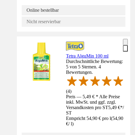
Online bestellbar
Nicht reservierbar
Tetra AlguMin 100 ml
Durchschnittliche Bewertung:
5 von 5 Sternen. 4
Bewertungen.
(
4
)
Preis — 5,49 € * Alle Preise
inkl. MwSt. und ggf. zzgl.
Versandkosten pro ST
5,49 €
*
/
ST
Entspricht 54,90 € pro l
(
54,90
€
/
l
)