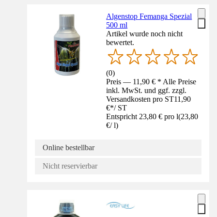
Algenstop Femanga Spezial
500 ml
Artikel wurde noch nicht
bewertet.
(
0
)
Preis — 11,90 € * Alle Preise
inkl. MwSt. und ggf. zzgl.
Versandkosten pro ST
11,90
€
*
/
ST
Entspricht 23,80 € pro l
(
23,80
€
/
l
)
Online bestellbar
Nicht reservierbar