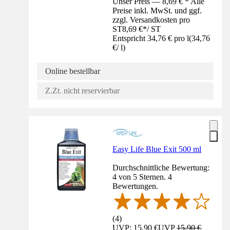
Unser Preis — 8,69 € * Alle
Preise inkl. MwSt. und ggf.
zzgl. Versandkosten pro
ST
8,69 €
*
/
ST
Entspricht 34,76 € pro l
(
34,76
€
/
l
)
Online bestellbar
Z.Zt. nicht reservierbar
Easy Life Blue Exit 500 ml
Durchschnittliche Bewertung:
4 von 5 Sternen. 4
Bewertungen.
(
4
)
UVP: 15,90 €
UVP
15,90 €