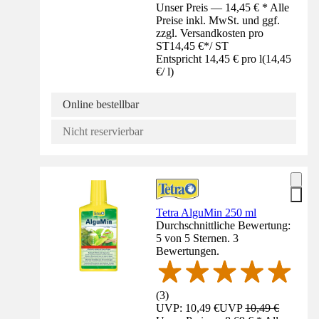
Unser Preis — 14,45 € * Alle
Preise inkl. MwSt. und ggf.
zzgl. Versandkosten pro
ST
14,45 €
*
/
ST
Entspricht 14,45 € pro l
(
14,45
€
/
l
)
Online bestellbar
Nicht reservierbar
Tetra AlguMin 250 ml
Durchschnittliche Bewertung:
5 von 5 Sternen. 3
Bewertungen.
(
3
)
UVP: 10,49 €
UVP
10,49 €