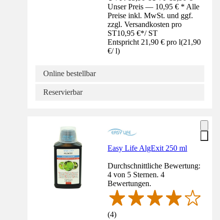
Unser Preis — 10,95 € * Alle
Preise inkl. MwSt. und ggf.
zzgl. Versandkosten pro
ST
10,95 €
*
/
ST
Entspricht 21,90 € pro l
(
21,90
€
/
l
)
Online bestellbar
Reservierbar
Easy Life AlgExit 250 ml
Durchschnittliche Bewertung:
4 von 5 Sternen. 4
Bewertungen.
(
4
)