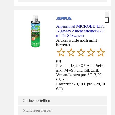
Algenmittel MICROBE-LIFT
Algaway Algenentferner 473
ml für Süßwasser
Artikel wurde noch nicht
bewertet.
(
0
)
Preis — 13,29 € * Alle Preise
inkl. MwSt. und ggf. zzgl.
Versandkosten pro ST
13,29
€
*
/
ST
Entspricht 28,10 € pro l
(
28,10
€
/
l
)
Online bestellbar
Nicht reservierbar