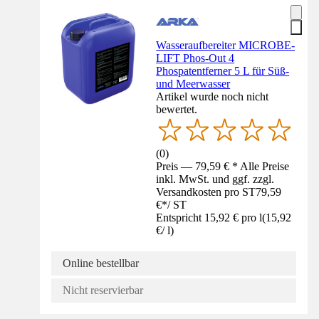
Wasseraufbereiter MICROBE-
LIFT Phos-Out 4
Phospatentferner 5 L für Süß-
und Meerwasser
Artikel wurde noch nicht
bewertet.
(
0
)
Preis — 79,59 € * Alle Preise
inkl. MwSt. und ggf. zzgl.
Versandkosten pro ST
79,59
€
*
/
ST
Entspricht 15,92 € pro l
(
15,92
€
/
l
)
Online bestellbar
Nicht reservierbar