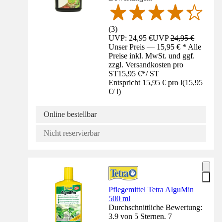
(
3
)
UVP: 24,95 €
UVP
24,95 €
Unser Preis — 15,95 € * Alle
Preise inkl. MwSt. und ggf.
zzgl. Versandkosten pro
ST
15,95 €
*
/
ST
Entspricht 15,95 € pro l
(
15,95
€
/
l
)
Online bestellbar
Nicht reservierbar
Pflegemittel Tetra AlguMin
500 ml
Durchschnittliche Bewertung:
3.9 von 5 Sternen. 7