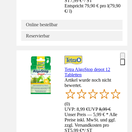
ST
7,99 €
*
/
ST
Entspricht 79,90 € pro l
(
79,90
€
/
l
)
Online bestellbar
Reservierbar
Tetra AlgoStop depot 12
Tabletten
Artikel wurde noch nicht
bewertet.
(
0
)
UVP: 8,99 €
UVP
8,99 €
Unser Preis — 5,99 € * Alle
Preise inkl. MwSt. und ggf.
zzgl. Versandkosten pro
ST
5,99 €
*
/
ST