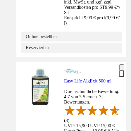
inkl. MwSt. und ggf. zzgl.
Versandkosten pro ST
9,99 €
*
/
ST
Entspricht 9,99 € pro l
(
9,99 €
/
l
)
Online bestellbar
Reservierbar
Easy Life AlgExit 500 ml
Durchschnittliche Bewertung:
4.7 von 5 Sternen. 3
Bewertungen.
(
3
)
UVP: 15,90 €
UVP
15,90 €
Unser Preis — 10,95 € * Alle