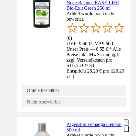
Neue Balance EASY LIFE
Bio-Exit Green 250 ml
Artikel wurde noch nicht
bewertet.
(
0
)
UVP: 9,60 €
UVP
9,60 €
Unser Preis — 6,55 € * Alle
Preise inkl. MwSt. und ggf.
zzgl. Versandkosten pro
ST
6,55 €
*
/
ST
Entspricht 26,20 € pro l
(
26,20
€
/
l
)
Online bestellbar
Nicht reservierbar
Algenstop Femanga General
500 ml
Artikel wurde noch nicht