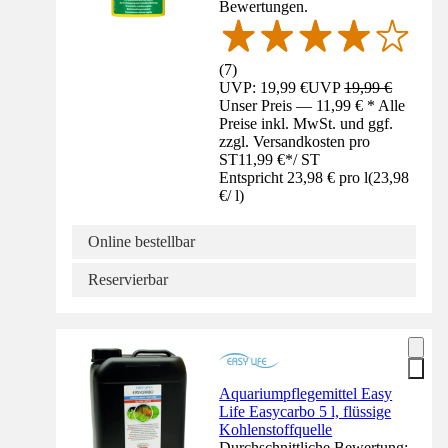
Bewertungen.
(
7
)
UVP: 19,99 €
UVP
19,99 €
Unser Preis — 11,99 € * Alle
Preise inkl. MwSt. und ggf.
zzgl. Versandkosten pro
ST
11,99 €
*
/
ST
Entspricht 23,98 € pro l
(
23,98
€
/
l
)
Online bestellbar
Reservierbar
Aquariumpflegemittel Easy
Life Easycarbo 5 l, flüssige
Kohlenstoffquelle
Durchschnittliche Bewertung: