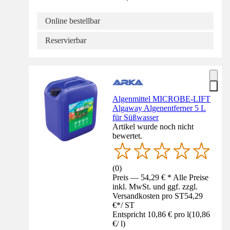
Online bestellbar
Reservierbar
Algenmittel MICROBE-LIFT
Algaway Algenentferner 5 L
für Süßwasser
Artikel wurde noch nicht
bewertet.
(
0
)
Preis — 54,29 € * Alle Preise
inkl. MwSt. und ggf. zzgl.
Versandkosten pro ST
54,29
€
*
/
ST
Entspricht 10,86 € pro l
(
10,86
€
/
l
)