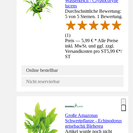
Wasserkelch - Cryptocoryne
lucens
Durchschnittliche Bewertung:
5 von 5 Sternen. 1 Bewertung.
(
1
)
Preis — 5,99 € * Alle Preise
inkl. MwSt. und ggf. zzgl.
Versandkosten pro ST
5,99 €
*
/
ST
Online bestellbar
Nicht reservierbar
Große Amazonas
Schwertpflanze - Echinodorus
grisebachii Bleherea
Artikel wurde noch nicht