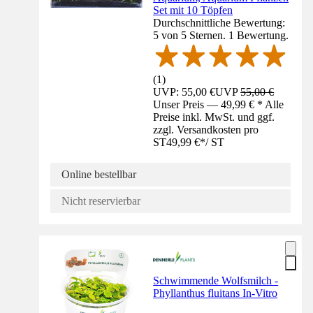
Set mit 10 Töpfen
Durchschnittliche Bewertung:
5 von 5 Sternen. 1 Bewertung.
(
1
)
UVP: 55,00 €
UVP
55,00 €
Unser Preis — 49,99 € * Alle
Preise inkl. MwSt. und ggf.
zzgl. Versandkosten pro
ST
49,99 €
*
/
ST
Online bestellbar
Nicht reservierbar
Schwimmende Wolfsmilch -
Phyllanthus fluitans In-Vitro