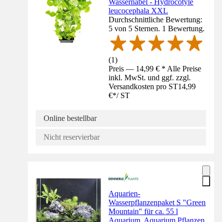
Wassernabel - Hydrocotyle
leucocephala XXL
Durchschnittliche Bewertung:
5 von 5 Sternen. 1 Bewertung.
(
1
)
Preis — 14,99 € * Alle Preise
inkl. MwSt. und ggf. zzgl.
Versandkosten pro ST
14,99
€
*
/
ST
Online bestellbar
Nicht reservierbar
Aquarien-
Wasserpflanzenpaket S "Green
Mountain" für ca. 55 l
Aquarium, Aquarium Pflanzen