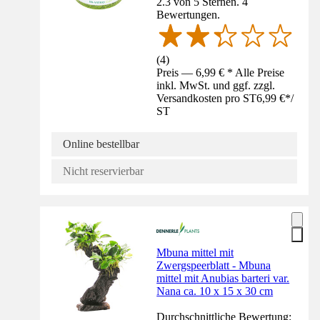
2.3 von 5 Sternen. 4
Bewertungen.
(
4
)
Preis — 6,99 € * Alle Preise
inkl. MwSt. und ggf. zzgl.
Versandkosten pro ST
6,99 €
*
/
ST
Online bestellbar
Nicht reservierbar
Mbuna mittel mit
Zwergspeerblatt - Mbuna
mittel mit Anubias barteri var.
Nana ca. 10 x 15 x 30 cm
Durchschnittliche Bewertung: