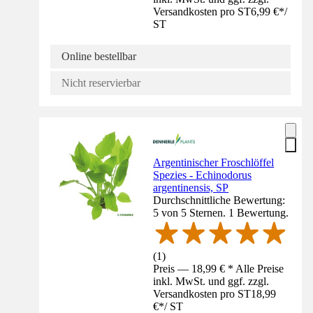
Versandkosten pro ST
6,99 €
*
/
ST
Online bestellbar
Nicht reservierbar
Argentinischer Froschlöffel
Spezies - Echinodorus
argentinensis, SP
Durchschnittliche Bewertung:
5 von 5 Sternen. 1 Bewertung.
(
1
)
Preis — 18,99 € * Alle Preise
inkl. MwSt. und ggf. zzgl.
Versandkosten pro ST
18,99
€
*
/
ST