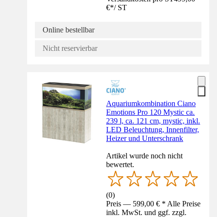
€
*
/
ST
Online bestellbar
Nicht reservierbar
Aquariumkombination Ciano
Emotions Pro 120 Mystic ca.
239 l, ca. 121 cm, mystic, inkl.
LED Beleuchtung, Innenfilter,
Heizer und Unterschrank
Artikel wurde noch nicht
bewertet.
(
0
)
Preis — 599,00 € * Alle Preise
inkl. MwSt. und ggf. zzgl.