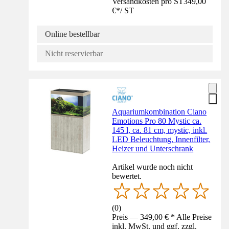
Versandkosten pro ST
349,00
€
*
/
ST
Online bestellbar
Nicht reservierbar
Aquariumkombination Ciano
Emotions Pro 80 Mystic ca.
145 l, ca. 81 cm, mystic, inkl.
LED Beleuchtung, Innenfilter,
Heizer und Unterschrank
Artikel wurde noch nicht
bewertet.
(
0
)
Preis — 349,00 € * Alle Preise
inkl. MwSt. und ggf. zzgl.