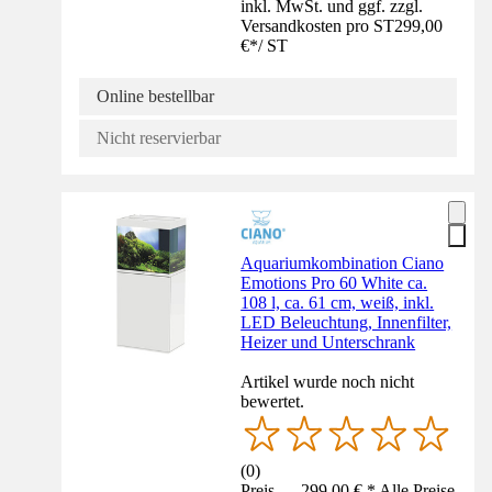
inkl. MwSt. und ggf. zzgl.
Versandkosten pro ST
299,00
€
*
/
ST
Online bestellbar
Nicht reservierbar
Aquariumkombination Ciano
Emotions Pro 60 White ca.
108 l, ca. 61 cm, weiß, inkl.
LED Beleuchtung, Innenfilter,
Heizer und Unterschrank
Artikel wurde noch nicht
bewertet.
(
0
)
Preis — 299,00 € * Alle Preise