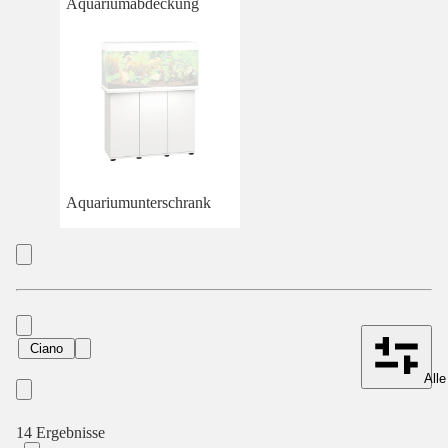
Aquariumabdeckung
Aquariumunterschrank
Ciano
Alle
14 Ergebnisse