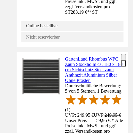
Preise inkl. MwSt. und ggf.
zzgl. Versandkosten pro
ST
283,19 €
*
/
ST
Online bestellbar
Nicht reservierbar
GartenLand Rhombus WPC
Zaun Stockholm ca. 180 x 180
cm Sichtschutz Steckzaun
Anthrazit Aluminium Silber
Ohne Pfosten
Durchschnittliche Bewertung:
5 von 5 Sternen. 1 Bewertung.
(
1
)
UVP: 249,95 €
UVP
249,95 €
Unser Preis — 159,95 € * Alle
Preise inkl. MwSt. und ggf.
zzgl. Versandkosten pro