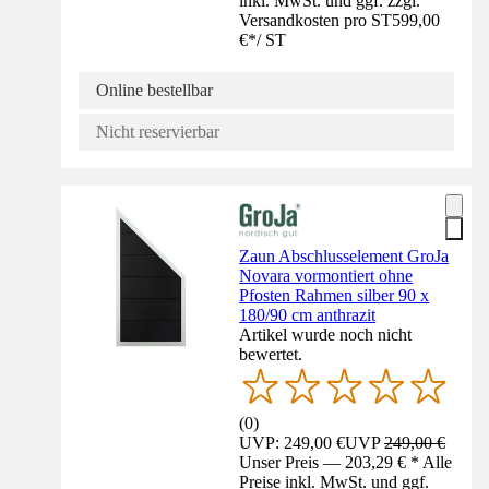
inkl. MwSt. und ggf. zzgl.
Versandkosten pro ST
599,00
€
*
/
ST
Online bestellbar
Nicht reservierbar
Zaun Abschlusselement GroJa
Novara vormontiert ohne
Pfosten Rahmen silber 90 x
180/90 cm anthrazit
Artikel wurde noch nicht
bewertet.
(
0
)
UVP: 249,00 €
UVP
249,00 €
Unser Preis — 203,29 € * Alle
Preise inkl. MwSt. und ggf.