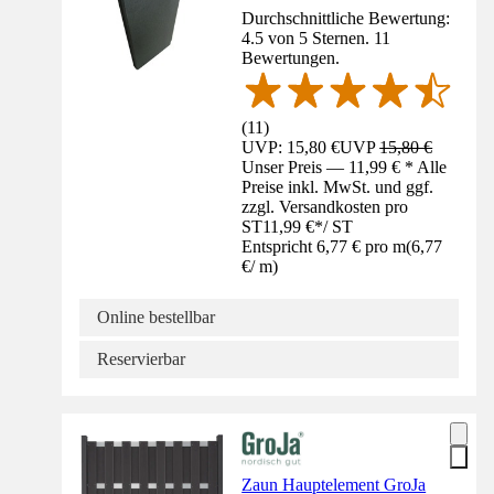
Durchschnittliche Bewertung:
4.5 von 5 Sternen. 11
Bewertungen.
(
11
)
UVP: 15,80 €
UVP
15,80 €
Unser Preis — 11,99 € * Alle
Preise inkl. MwSt. und ggf.
zzgl. Versandkosten pro
ST
11,99 €
*
/
ST
Entspricht 6,77 € pro m
(
6,77
€
/
m
)
Online bestellbar
Reservierbar
Zaun Hauptelement GroJa