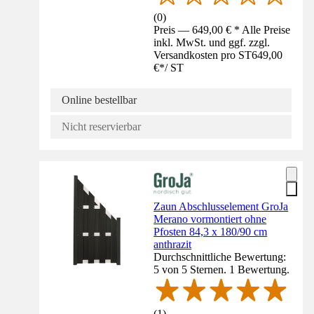
(
0
)
Preis — 649,00 € * Alle Preise
inkl. MwSt. und ggf. zzgl.
Versandkosten pro ST
649,00
€
*
/
ST
Online bestellbar
Nicht reservierbar
Zaun Abschlusselement GroJa
Merano vormontiert ohne
Pfosten 84,3 x 180/90 cm
anthrazit
Durchschnittliche Bewertung:
5 von 5 Sternen. 1 Bewertung.
(
1
)