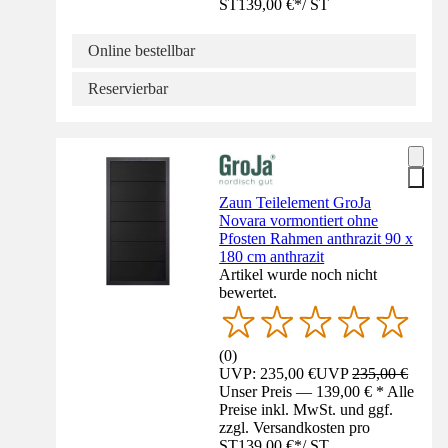
ST
139,00 €
*
/
ST
Online bestellbar
Reservierbar
Zaun Teilelement GroJa
Novara vormontiert ohne
Pfosten Rahmen anthrazit 90 x
180 cm anthrazit
Artikel wurde noch nicht
bewertet.
(
0
)
UVP: 235,00 €
UVP
235,00 €
Unser Preis — 139,00 € * Alle
Preise inkl. MwSt. und ggf.
zzgl. Versandkosten pro
ST
139,00 €
*
/
ST