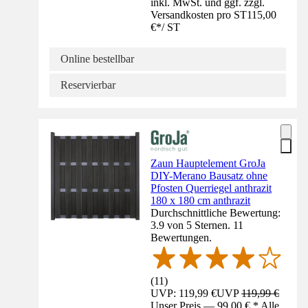
inkl. MwSt. und ggf. zzgl.
Versandkosten pro ST
115,00
€
*
/
ST
Online bestellbar
Reservierbar
Zaun Hauptelement GroJa
DIY-Merano Bausatz ohne
Pfosten Querriegel anthrazit
180 x 180 cm anthrazit
Durchschnittliche Bewertung:
3.9 von 5 Sternen. 11
Bewertungen.
(
11
)
UVP: 119,99 €
UVP
119,99 €
Unser Preis — 99,00 € * Alle