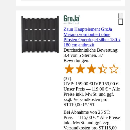
Zaun Hauptelement GroJa
Merano vormontiert ohne
Pfosten Querriegel silber 180 x
180 cm anthrazit
Durchschnittliche Bewertung:
3.4 von 5 Sternen. 37
Bewertungen.
(
37
)
UVP: 159,00 €
UVP
159,00 €
Unser Preis — 119,00 € * Alle
Preise inkl. MwSt. und ggf.
zzgl. Versandkosten pro
ST
119,00 €
*
/
ST
Bei Abnahme von 25 ST:
Preis — 115,00 € * Alle Preise
inkl. MwSt. und ggf. zzgl.
Versandkosten pro ST
115,00