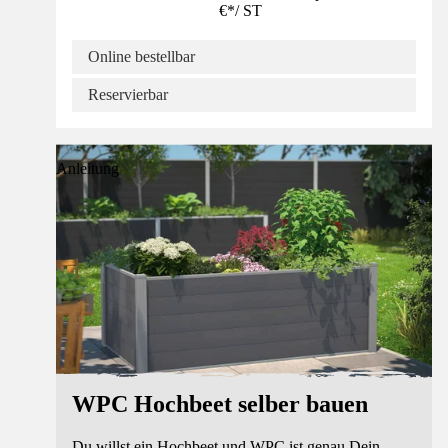
€
*
/
ST
Online bestellbar
Reservierbar
Anleitung
WPC Hochbeet selber bauen
Du willst ein Hochbeet und WPC ist genau Dein