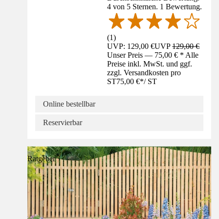
4 von 5 Sternen. 1 Bewertung.
(
1
)
UVP: 129,00 €
UVP
129,00 €
Unser Preis — 75,00 € * Alle
Preise inkl. MwSt. und ggf.
zzgl. Versandkosten pro
ST
75,00 €
*
/
ST
Online bestellbar
Reservierbar
Ratgeber