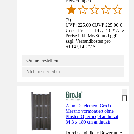
Bewertungen.
(
5
)
UVP: 225,00 €
UVP
225,00 €
Unser Preis — 147,14 € * Alle
Preise inkl. MwSt. und ggf.
zzgl. Versandkosten pro
ST
147,14 €
*
/
ST
Online bestellbar
Nicht reservierbar
Zaun Teilelement GroJa
Merano vormontiert ohne
Pfosten Querriegel anthrazit
84,3 x 180 cm anthrazit
Durchschnittliche Bewertung: