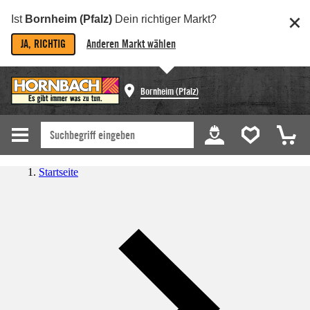
Ist
Bornheim (Pfalz)
Dein richtiger Markt?
JA, RICHTIG
Anderen Markt wählen
Bornheim (Pfalz)
Startseite