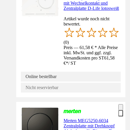
mit Wechselkontakt und
Zentralplatte D-Life lotosweiß
Artikel wurde noch nicht
bewertet.
(
0
)
Preis — 61,58 € * Alle Preise
inkl. MwSt. und ggf. zzgl.
Versandkosten pro ST
61,58
€
*
/
ST
Online bestellbar
Nicht reservierbar
Merten MEG5250-6034
Zentralplatte mit Drehknopf