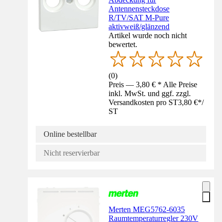
Antennensteckdose
R/TV/SAT M-Pure
aktivweiß/glänzend
Artikel wurde noch nicht
bewertet.
(
0
)
Preis — 3,80 € * Alle Preise
inkl. MwSt. und ggf. zzgl.
Versandkosten pro ST
3,80 €
*
/
ST
Online bestellbar
Nicht reservierbar
Merten MEG5762-6035
Raumtemperaturregler 230V