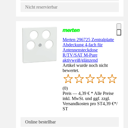
Nicht reservierbar
Merten 296725 Zentralplatte
Abdeckung 4-fach für
Antennensteckdose
R/TV/SAT M-Pure
aktivweiß/glänzend
Artikel wurde noch nicht
bewertet.
(
0
)
Preis — 4,39 € * Alle Preise
inkl. MwSt. und ggf. zzgl.
Versandkosten pro ST
4,39 €
*
/
ST
Online bestellbar