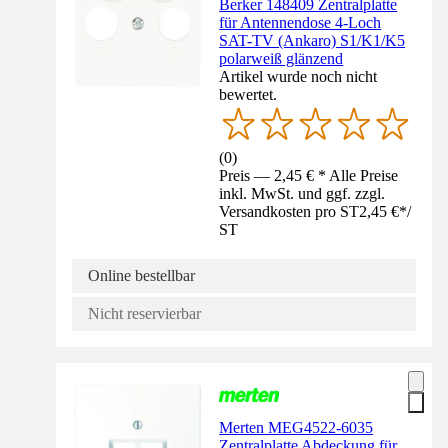
Berker 148409 Zentralplatte
für Antennendose 4-Loch
SAT-TV (Ankaro) S1/K1/K5
polarweiß glänzend
Artikel wurde noch nicht
bewertet.
(
0
)
Preis — 2,45 € * Alle Preise
inkl. MwSt. und ggf. zzgl.
Versandkosten pro ST
2,45 €
*
/
ST
Online bestellbar
Nicht reservierbar
Merten MEG4522-6035
Zentralplatte Abdeckung für