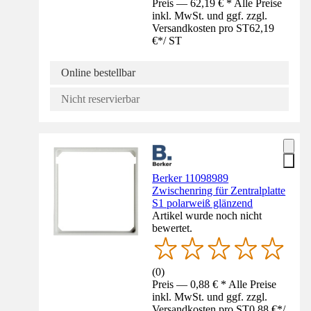
Preis — 62,19 € * Alle Preise
inkl. MwSt. und ggf. zzgl.
Versandkosten pro ST
62,19
€
*
/
ST
Online bestellbar
Nicht reservierbar
Berker 11098989
Zwischenring für Zentralplatte
S1 polarweiß glänzend
Artikel wurde noch nicht
bewertet.
(
0
)
Preis — 0,88 € * Alle Preise
inkl. MwSt. und ggf. zzgl.
Versandkosten pro ST
0,88 €
*
/