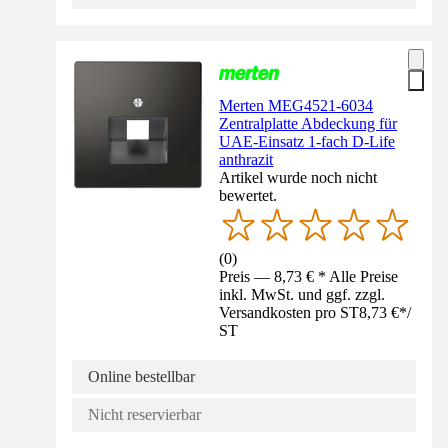
Merten MEG4521-6034
Zentralplatte Abdeckung für
UAE-Einsatz 1-fach D-Life
anthrazit
Artikel wurde noch nicht
bewertet.
(
0
)
Preis — 8,73 € * Alle Preise
inkl. MwSt. und ggf. zzgl.
Versandkosten pro ST
8,73 €
*
/
ST
Online bestellbar
Nicht reservierbar