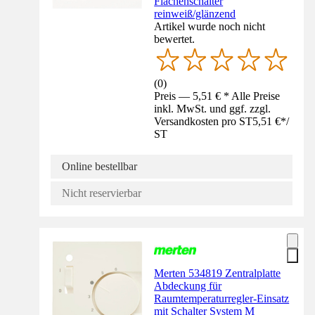
Flächenschalter
reinweiß/glänzend
Artikel wurde noch nicht
bewertet.
(
0
)
Preis — 5,51 € * Alle Preise
inkl. MwSt. und ggf. zzgl.
Versandkosten pro ST
5,51 €
*
/
ST
Online bestellbar
Nicht reservierbar
Merten 534819 Zentralplatte
Abdeckung für
Raumtemperaturregler-Einsatz
mit Schalter System M