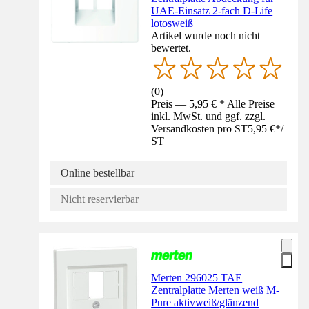
UAE-Einsatz 2-fach D-Life
lotosweiß
Artikel wurde noch nicht
bewertet.
(
0
)
Preis — 5,95 € * Alle Preise
inkl. MwSt. und ggf. zzgl.
Versandkosten pro ST
5,95 €
*
/
ST
Online bestellbar
Nicht reservierbar
Merten 296025 TAE
Zentralplatte Merten weiß M-
Pure aktivweiß/glänzend