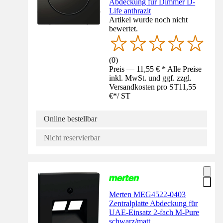
Abdeckung für Dimmer D-
Life anthrazit
Artikel wurde noch nicht
bewertet.
(
0
)
Preis — 11,55 € * Alle Preise
inkl. MwSt. und ggf. zzgl.
Versandkosten pro ST
11,55
€
*
/
ST
Online bestellbar
Nicht reservierbar
Merten MEG4522-0403
Zentralplatte Abdeckung für
UAE-Einsatz 2-fach M-Pure
schwarz/matt