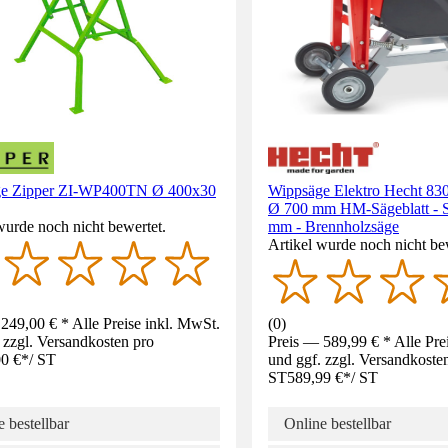
e Zipper ZI-WP400TN Ø 400x30
Wippsäge Elektro Hecht 830
Ø 700 mm HM-Sägeblatt - Sc
wurde noch nicht bewertet.
mm - Brennholzsäge
Artikel wurde noch nicht be
249,00 € * Alle Preise inkl. MwSt.
(
0
)
 zzgl. Versandkosten pro
Preis — 589,99 € * Alle Pre
0 €
*
/
ST
und ggf. zzgl. Versandkoste
ST
589,99 €
*
/
ST
 bestellbar
Online bestellbar