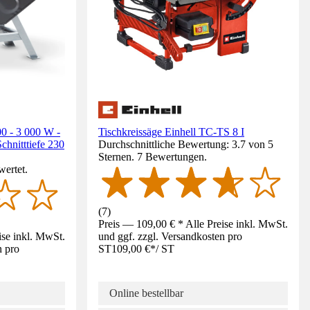
0 - 3 000 W -
Tischkreissäge Einhell TC-TS 8 I
hnitttiefe 230
Durchschnittliche Bewertung: 3.7 von 5
Sternen. 7 Bewertungen.
wertet.
(
7
)
Preis — 109,00 € * Alle Preise inkl. MwSt.
ise inkl. MwSt.
und ggf. zzgl. Versandkosten pro
n pro
ST
109,00 €
*
/
ST
Online bestellbar