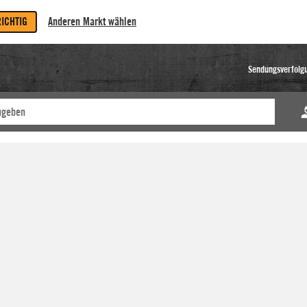
RICHTIG
Anderen Markt wählen
Sendungsverfolg