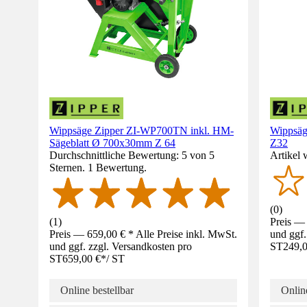
Wippsäge Zipper ZI-WP700TN inkl. HM-
Wippsäg
Sägeblatt Ø 700x30mm Z 64
Z32
Durchschnittliche Bewertung: 5 von 5
Artikel 
Sternen. 1 Bewertung.
(
0
)
(
1
)
Preis — 
Preis — 659,00 € * Alle Preise inkl. MwSt.
und ggf.
und ggf. zzgl. Versandkosten pro
ST
249,0
ST
659,00 €
*
/
ST
Online bestellbar
Online